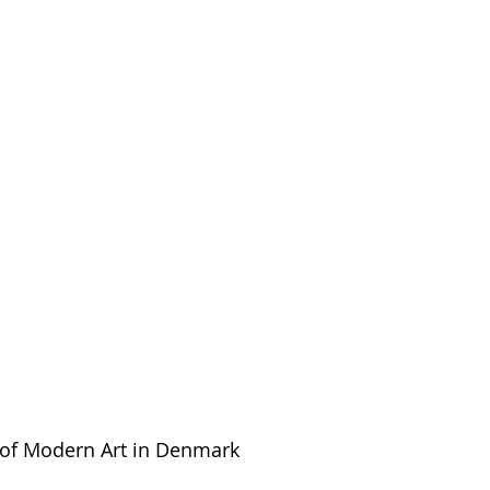
Clare Fischer
Jimin Park
Pat Metheny
Phinea
f Modern Art in Denmark﻿