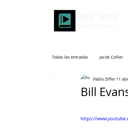
Pablo ziffer
CLASES DE MUSICA
Todas las entradas
Jacob Collier
Pablo Ziffer
11 ab
Microtonalidad
Armonía
Bill Evan
Robert Glasper
DOMi
https://www.youtub
Brad Mehldau
Keith Jarrett