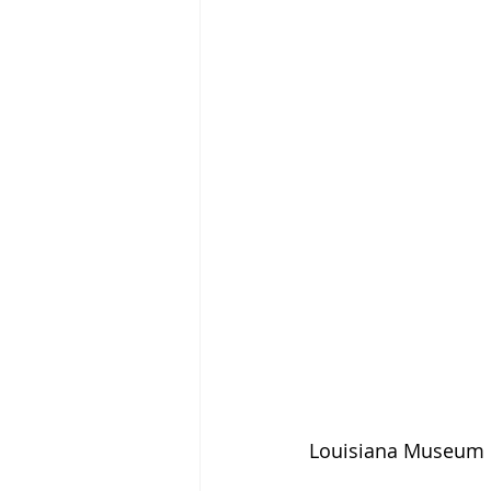
Tigram Hamasyan
Arvo Pärt
Louisiana Museum o