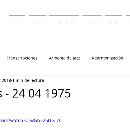
HOME
CLASES
CLASES ONLINE
REVIEWS
TIENDA
Transcripciones
Armonía de Jazz
Rearmonización
r 2018
1 min de lectura
Contrapunto
A Capella
Rai Thistlethwayte
Keith J
s - 24 04 1975
Joey Alexander
Lennie Tristano
Dave Frank
Salvator
e.com/watch?v=wGh225UG-7s
Cory Henry
Michel Camilo
Polirritmia
György L