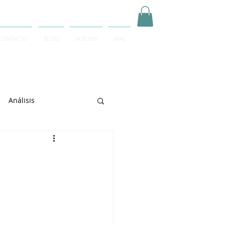
CONTACTO
BLOG
ALBUMS
MAS
Inicia Sesión/Regístrate
Análisis
arrett
e Sciarrino
June Lee
igeti