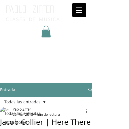
Pablo ziffer
CLASES DE MUSICA
Inicia Sesión/Regístrate
Entrada
Todas las entradas
Pablo Ziffer
Todas las entradas
26 mar 2018
1 min de lectura
Jacob Collier | Here There
Jacob Collier