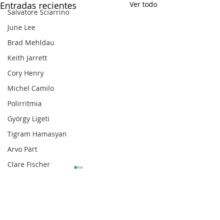
Entradas recientes
Ver todo
Salvatore Sciarrino
June Lee
Brad Mehldau
Keith Jarrett
Cory Henry
Michel Camilo
Polirritmia
György Ligeti
Tigram Hamasyan
Arvo Pärt
Clare Fischer
Jimin Park
Pat Metheny
Comentarios
Phineas Newborn