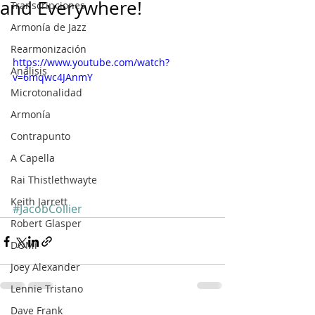
and Everywhere!
Transcripciones
Armonía de Jazz
Rearmonización
https://www.youtube.com/watch?
Análisis
v=6mqwc4JAnmY
Microtonalidad
Armonía
Contrapunto
A Capella
Rai Thistlethwayte
Keith Jarrett
#JacobCollier
Robert Glasper
DOMi
Joey Alexander
Lennie Tristano
Dave Frank