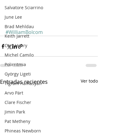
Salvatore Sciarrino
June Lee
Brad Mehldau
#WilliamBolcom
Keith Jarrett
Cory Henry
Michel Camilo
Polirritmia
György Ligeti
Entradas recientes
Ver todo
Tigram Hamasyan
Arvo Pärt
Clare Fischer
Jimin Park
Pat Metheny
Phineas Newborn