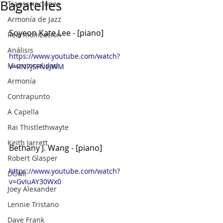
Bagatelles
Transcripciones
Armonía de Jazz
Soyeon Kate Lee - [piano]
Rearmonización
Análisis
https://www.youtube.com/watch?
Microtonalidad
v=RN7jSFNeJWM
Armonía
Contrapunto
A Capella
Rai Thistlethwayte
Keith Jarrett
Bethany J. Wang - [piano]
Robert Glasper
https://www.youtube.com/watch?
DOMi
v=GvIuAY30Wx0
Joey Alexander
Lennie Tristano
Dave Frank