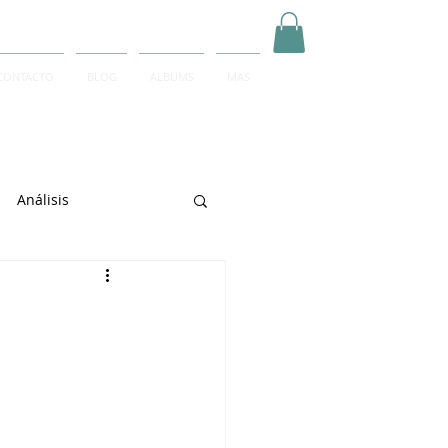
CONTACTO
BLOG
ALBUMS
MAS
Inicia Sesión/Regístrate
Análisis
arrett
e Sciarrino
June Lee
igeti