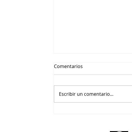
Comentarios
Escribir un comentario...
🎬 Beethoviana – Un tributo
pianístico a Wendy Carlos y
Purcell