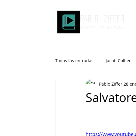
Pablo ziffer
CLASES DE MUSICA
Todas las entradas
Jacob Collier
Pablo Ziffer
28 en
Microtonalidad
Armonía
Salvator
Robert Glasper
DOMi
Brad Mehldau
Keith Jarrett
https://www.youtube