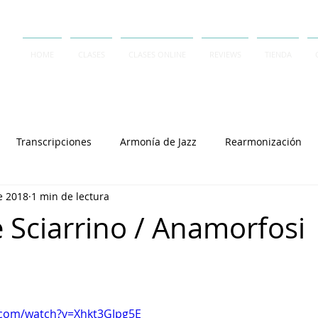
HOME
CLASES
CLASES ONLINE
REVIEWS
TIENDA
Transcripciones
Armonía de Jazz
Rearmonización
e 2018
1 min de lectura
Contrapunto
A Capella
Rai Thistlethwayte
Keith J
e Sciarrino / Anamorfosi
Joey Alexander
Lennie Tristano
Dave Frank
Salvator
Cory Henry
Michel Camilo
Polirritmia
György L
.com/watch?v=Xhkt3GJpg5E