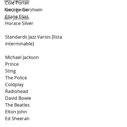
Ben Johnston
Cole Porter
George Gershwin
Ben Johnston
Eliane Elias
Ben Johnston
Horace Silver
Standards Jazz Varios [lista 
interminable]
Michael Jackson
Prince
Sting 
The Police
Coldplay
Radiohead
David Bowie
The Beatles
Elton John
Ed Sheeran
Adele