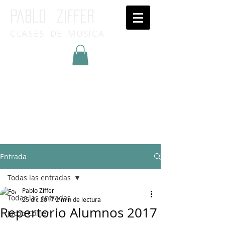
Pablo ziffer
CLASES DE MUSICA
Inicia Sesión/Regístrate
Entrada
Todas las entradas
Pablo Ziffer
Todas las entradas
25 dic 2017
2 min de lectura
Repertorio Alumnos 2017
Jacob Collier