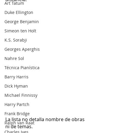
Art Tatum
Duke Ellington
George Benjamin
Simeon ten Holt
K.S. Sorabji
Georges Aperghis
Nahre Sol
Técnica Pianística
Barry Harris
Dick Hyman
Michael Finnissy
Harry Partch
Frank Bridge
La lista no detalla nombre de obras 
Ralph van Raat
ni de temas.
Charles Ives