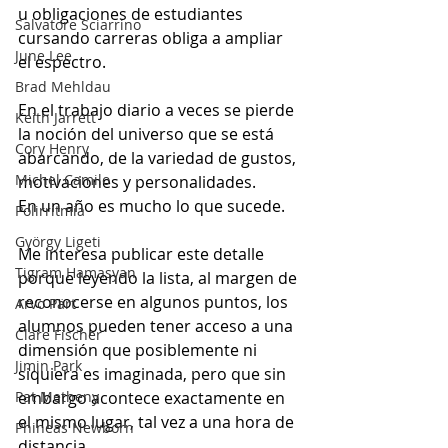
u obligaciones de estudiantes 
Salvatore Sciarrino
cursando carreras obliga a ampliar 
June Lee
el espectro.
Brad Mehldau
En el trabajo diario a veces se pierde 
Keith Jarrett
la noción del universo que se está 
Cory Henry
abarcando, de la variedad de gustos, 
Michel Camilo
motivaciones y personalidades.
En un año es mucho lo que sucede.
Polirritmia
György Ligeti
Me interesa publicar este detalle 
Tigram Hamasyan
porque leyendo la lista, al margen de 
reconocerse en algunos puntos, los 
Arvo Pärt
alumnos pueden tener acceso a una 
Clare Fischer
dimensión que posiblemente ni 
Jimin Park
siquiera es imaginada, pero que sin 
Pat Metheny
embargo acontece exactamente en 
el mismo lugar, tal vez a una hora de 
Phineas Newborn
distancia.