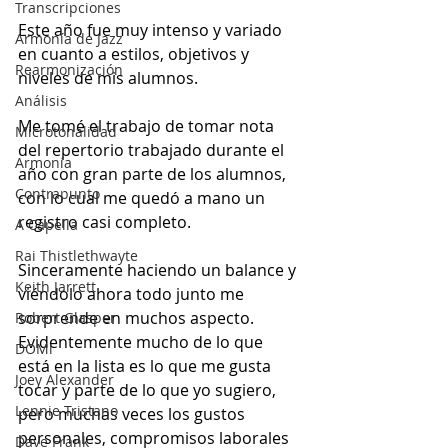
Transcripciones
Este año fue muy intenso y variado 
Armonía de Jazz
en cuanto a estilos, objetivos y 
Rearmonización
niveles de mis alumnos.
Análisis
Me tomé el trabajo de tomar nota 
Microtonalidad
del repertorio trabajado durante el 
Armonía
año con gran parte de los alumnos, 
Contrapunto
con lo cual me quedó a mano un 
registro casi completo.
A Capella
Rai Thistlethwayte
Sinceramente haciendo un balance y 
Keith Jarrett
viéndolo ahora todo junto me 
sorprende en muchos aspecto.
Robert Glasper
Evidentemente mucho de lo que 
DOMi
está en la lista es lo que me gusta 
Joey Alexander
tocar y parte de lo que yo sugiero, 
Lennie Tristano
pero muchas veces los gustos 
personales, compromisos laborales 
Dave Frank