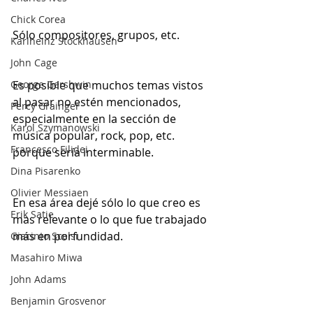
Chick Corea
Sólo compositores, grupos, etc.
Karlheinz Stockhausen
John Cage
George Gershwin
Es posible que muchos temas vistos 
al pasar no estén mencionados, 
Percy Grainger
especialmente en la sección de 
Karol Szymanowski
música popular, rock, pop, etc. 
Francesco Filidei
porque sería interminable.
Dina Pisarenko
Olivier Messiaen
En esa área dejé sólo lo que creo es 
Erik Satie
mas relevante o lo que fue trabajado 
más en porfundidad.
Giacinto Scelsi
Masahiro Miwa
John Adams
Benjamin Grosvenor