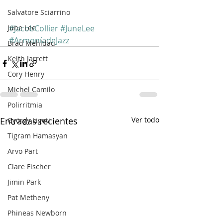
Salvatore Sciarrino
June Lee
#JacobCollier
#JuneLee
#ArmoníadeJazz
Brad Mehldau
Keith Jarrett
Cory Henry
Michel Camilo
Polirritmia
Entradas recientes
Ver todo
György Ligeti
Tigram Hamasyan
Arvo Pärt
Clare Fischer
Jimin Park
Pat Metheny
Phineas Newborn