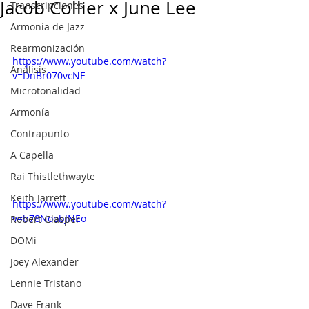
Jacob Collier x June Lee
Transcripciones
Armonía de Jazz
Rearmonización
https://www.youtube.com/watch?
Análisis
v=DnBr070vcNE
Microtonalidad
Armonía
Contrapunto
A Capella
Rai Thistlethwayte
Keith Jarrett
https://www.youtube.com/watch?
v=b78NoobJNEo
Robert Glasper
DOMi
Joey Alexander
Lennie Tristano
Dave Frank