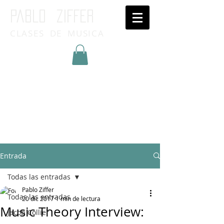
Pablo ziffer
CLASES DE MUSICA
Inicia Sesión/Regístrate
Entrada
Todas las entradas
Pablo Ziffer
Todas las entradas
20 dic 2017
1 min de lectura
Music Theory Interview:
Jacob Collier