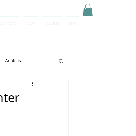
CONTACTO
BLOG
ALBUMS
MAS
Inicia Sesión/Regístrate
Análisis
arrett
nter
e Sciarrino
June Lee
igeti