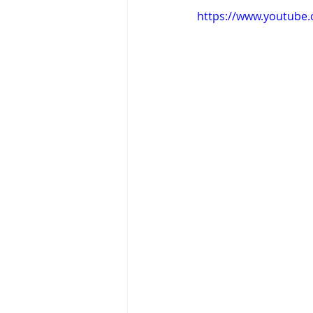
https://www.youtub
Tigram Hamasyan
Arvo Pärt