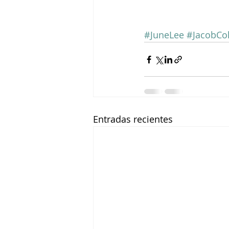
#JuneLee
#JacobCol
Entradas recientes