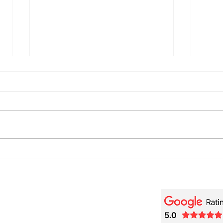
🎬 Beethoviana – A Piano
🎹 F
[Tra
Tribute to Wendy Carlos and
de R
Purcell