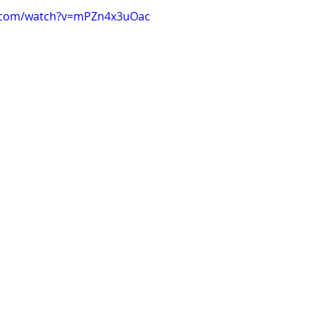
e.com/watch?v=mPZn4x3uOac
Clare Fischer
Jimin Park
Pat Metheny
Phinea