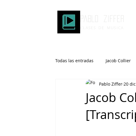
Pablo ziffer
CLASES DE MUSICA
Todas las entradas
Jacob Collier
Pablo Ziffer
20 di
Microtonalidad
Armonía
Jacob Col
[Transcri
Robert Glasper
DOMi
Brad Mehldau
Keith Jarrett