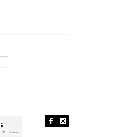
ür Michelle
nscription] – Piano Solo
ed Flag - Transcripción
© 2017 by pablo ziffer