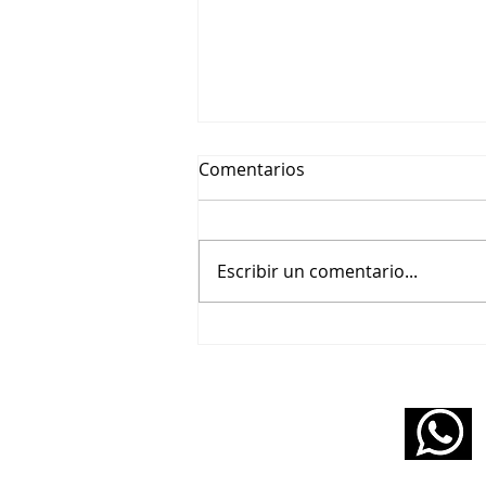
Comentarios
Escribir un comentario...
🎬 Beethoviana – Un tributo
pianístico a Wendy Carlos y
Purcell
11 5160 6490
infopabloziffer@gmail.com