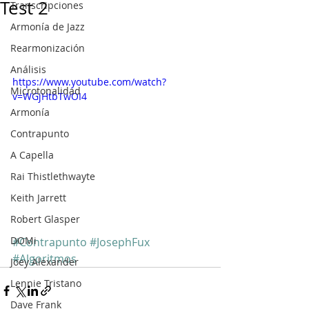
Test 2
Transcripciones
Armonía de Jazz
Rearmonización
Análisis
https://www.youtube.com/watch?
Microtonalidad
v=WGjHtbTwOI4
Armonía
Contrapunto
A Capella
Rai Thistlethwayte
Keith Jarrett
Robert Glasper
DOMi
#Contrapunto
#JosephFux
#Algoritmos
Joey Alexander
Lennie Tristano
Dave Frank