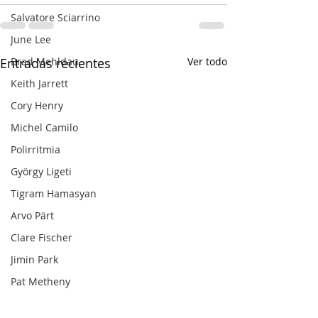
Salvatore Sciarrino
June Lee
Brad Mehldau
Entradas recientes
Ver todo
Keith Jarrett
Cory Henry
Michel Camilo
Polirritmia
György Ligeti
Tigram Hamasyan
Arvo Pärt
Clare Fischer
Jimin Park
Pat Metheny
Phineas Newborn