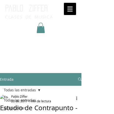
Pablo ziffer
CLASES DE MUSICA
Inicia Sesión/Regístrate
Entrada
Todas las entradas
Pablo Ziffer
Todas las entradas
20 dic 2017
1 min de lectura
Estudio de Contrapunto -
Jacob Collier