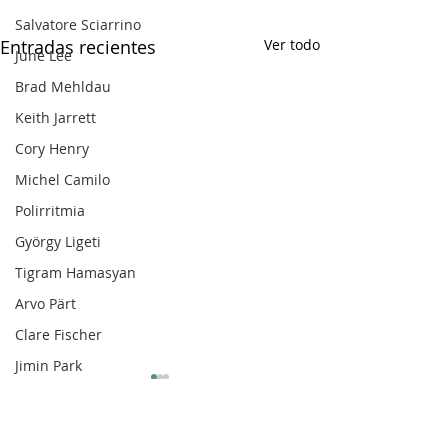
Salvatore Sciarrino
Entradas recientes
Ver todo
June Lee
Brad Mehldau
Keith Jarrett
Cory Henry
Michel Camilo
Polirritmia
György Ligeti
Tigram Hamasyan
Arvo Pärt
Clare Fischer
Jimin Park
Pat Metheny
Phineas Newborn