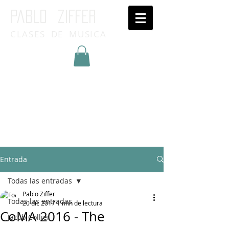
Pablo ziffer
CLASES DE MUSICA
Inicia Sesión/Regístrate
Entrada
Todas las entradas
Pablo Ziffer
Todas las entradas
20 dic 2017
1 min de lectura
CoMA 2016 - The
Jacob Collier