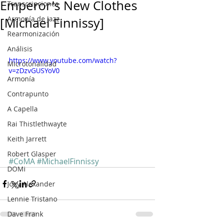
Emperor's New Clothes
Transcripciones
Armonía de Jazz
[Michael Finnissy]
Rearmonización
Análisis
https://www.youtube.com/watch?
Microtonalidad
v=zDzvGUSYoV0
Armonía
Contrapunto
A Capella
Rai Thistlethwayte
Keith Jarrett
Robert Glasper
#CoMA
#MichaelFinnissy
DOMi
Joey Alexander
Lennie Tristano
Dave Frank