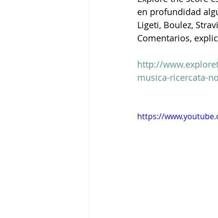
en profundidad alg
Ligeti, Boulez, Strav
Tigram Hamasyan
Arvo Pärt
Comentarios, explica
http://www.explore
musica-ricercata-n
https://www.youtube