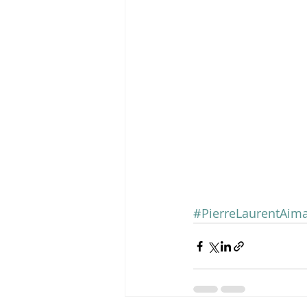
#PierreLaurentAim