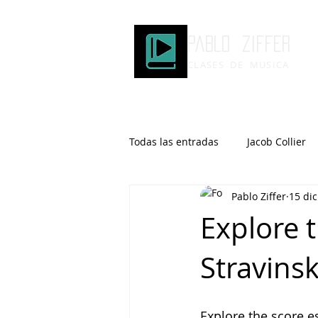
Pablo ziffer
CLASES DE MUSICA
Todas las entradas
Jacob Collier
Pablo Ziffer
15 di
Microtonalidad
Armonía
Explore t
Stravinsk
Robert Glasper
DOMi
Brad Mehldau
Keith Jarrett
Explore the score e