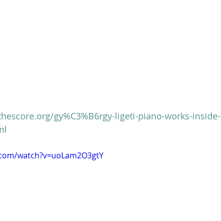
thescore.org/gy%C3%B6rgy-ligeti-piano-works-inside-
ml
e.com/watch?v=uoLam2O3gtY