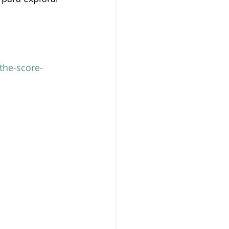
s Newborn
the-score-