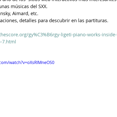
unas músicas del SXX. 
insky, Aimard, etc.
Clare Fischer
Jimin Park
Pat Metheny
Phinea
ciones, detalles para descubrir en las partituras.
thescore.org/gy%C3%B6rgy-ligeti-piano-works-inside-
o-7.html
.com/watch?v=oXsRlMneOS0