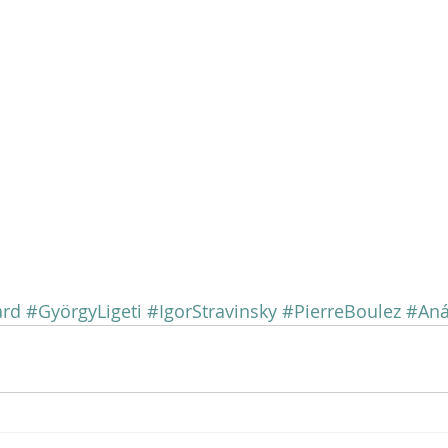
ard
#GyörgyLigeti
#IgorStravinsky
#PierreBoulez
#Aná