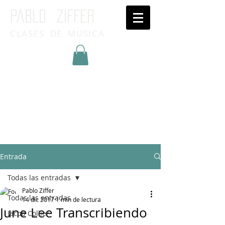
Pablo ziffer
CLASES DE MUSICA
Inicia Sesión/Regístrate
Entrada
Todas las entradas
Pablo Ziffer
Todas las entradas
14 dic 2017
1 min de lectura
June Lee Transcribiendo
Jacob Collier