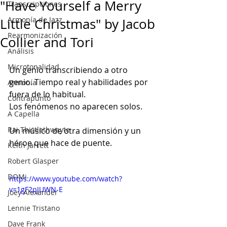
"Have Yourself a Merry
Transcripciones
Armonía de Jazz
Little Christmas" by Jacob
Rearmonización
Collier and Tori
Análisis
Microtonalidad
Un genio transcribiendo a otro 
genio. Tiempo real y habilidades por 
Armonía
fuera de lo habitual.
Contrapunto
Los fenómenos no aparecen solos.
A Capella
Rai Thistlethwayte
Un músico de otra dimensión y un 
héroe que hace de puente.
Keith Jarrett
Robert Glasper
DOMi
https://www.youtube.com/watch?
v=1gF2pJUWN-E
Joey Alexander
Lennie Tristano
Dave Frank