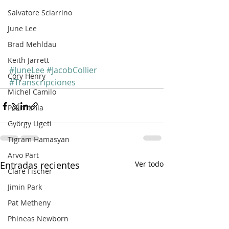
Salvatore Sciarrino
June Lee
Brad Mehldau
Keith Jarrett
#JuneLee
#JacobCollier
Cory Henry
#Transcripciones
Michel Camilo
Polirritmia
György Ligeti
Tigram Hamasyan
Arvo Pärt
Entradas recientes
Ver todo
Clare Fischer
Jimin Park
Pat Metheny
Phineas Newborn