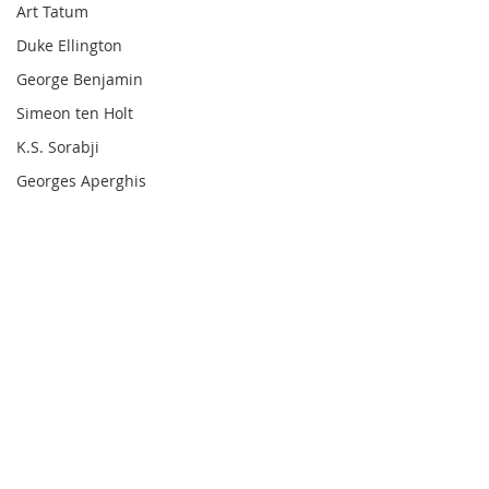
Art Tatum
Duke Ellington
George Benjamin
Simeon ten Holt
K.S. Sorabji
Georges Aperghis
Nahre Sol
Técnica Pianística
Barry Harris
Dick Hyman
Michael Finnissy
Harry Partch
Comentarios
Frank Bridge
Ralph van Raat
Escribir un comentario...
🎬 Beethoviana – A Piano
🎹 Für Michelle
Charles Ives