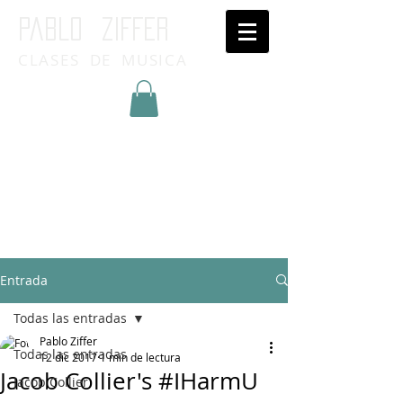
Pablo ziffer
CLASES DE MUSICA
Inicia Sesión/Regístrate
Entrada
Todas las entradas
Pablo Ziffer
Todas las entradas
12 dic 2017
1 min de lectura
Jacob Collier's #IHarmU
Jacob Collier