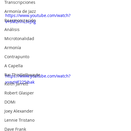
Transcripciones
Armonía de Jazz
https://www.youtube.com/watch?
Rearmonización
v=SM2nhLSeJXg
Análisis
Microtonalidad
Armonía
Contrapunto
A Capella
Rai Thistlethwayte
https://www.youtube.com/watch?
v=nzHF225ibak
Keith Jarrett
Robert Glasper
DOMi
Joey Alexander
Lennie Tristano
Dave Frank