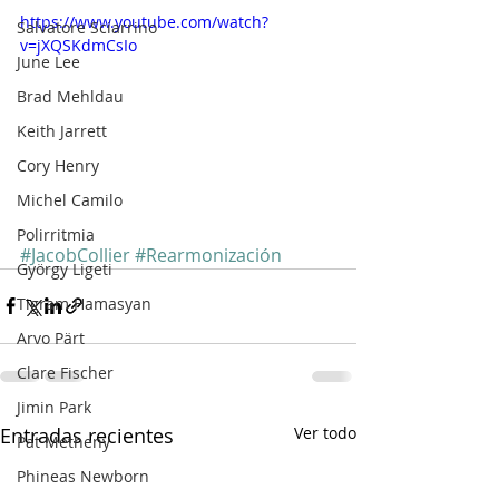
https://www.youtube.com/watch?
Salvatore Sciarrino
v=jXQSKdmCsIo
June Lee
Brad Mehldau
Keith Jarrett
Cory Henry
Michel Camilo
Polirritmia
#JacobCollier
#Rearmonización
György Ligeti
Tigram Hamasyan
Arvo Pärt
Clare Fischer
Jimin Park
Entradas recientes
Ver todo
Pat Metheny
Phineas Newborn