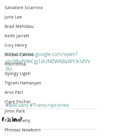
Salvatore Sciarrino
June Lee
Brad Mehldau
Keith Jarrett
Cory Henry
https://drive.google.com/open?
Michel Camilo
id=0BwN96Cgj1dUMZWRBaWY3cldVV
Polirritmia
0U
György Ligeti
Tigram Hamasyan
Arvo Pärt
Clare Fischer
#BillEvans
#Transcripciones
Jimin Park
Pat Metheny
Phineas Newborn