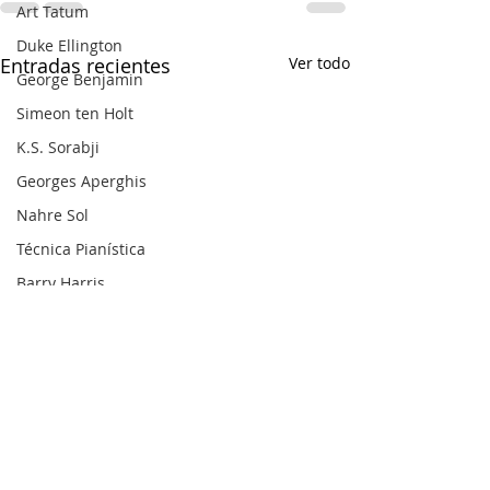
Art Tatum
Duke Ellington
Entradas recientes
Ver todo
George Benjamin
Simeon ten Holt
K.S. Sorabji
Georges Aperghis
Nahre Sol
Técnica Pianística
Barry Harris
Dick Hyman
Michael Finnissy
Harry Partch
Frank Bridge
Ralph van Raat
Charles Ives