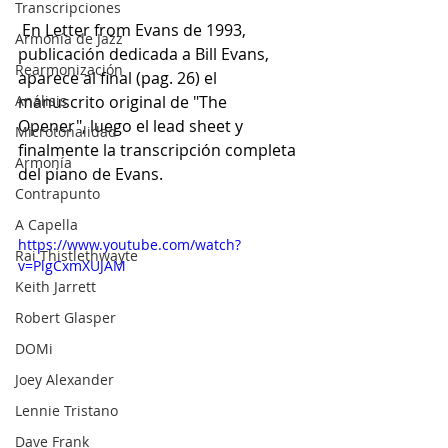
Transcripciones
 En Letter from Evans de 1993, 
Armonía de Jazz
publicación dedicada a Bill Evans, 
Rearmonización
aparece al final (pag. 26) el 
Análisis
manuscrito original de "The 
Opener", luego el lead sheet y 
Microtonalidad
finalmente la transcripción completa 
Armonía
del piano de Evans.
Contrapunto
A Capella
https://www.youtube.com/watch?
Rai Thistlethwayte
v=PlgCxmXUJAM
Keith Jarrett
Robert Glasper
DOMi
Joey Alexander
Lennie Tristano
Dave Frank