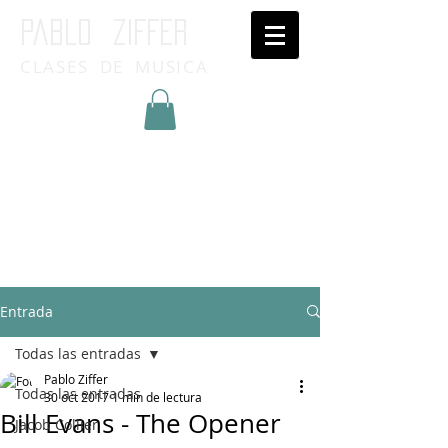
Pablo ziffer
CLASES DE MUSICA
Inicia Sesión/Regístrate
Entrada
Todas las entradas
Pablo Ziffer
Todas las entradas
30 oct 2017
1 min de lectura
Bill Evans - The Opener
Jacob Collier