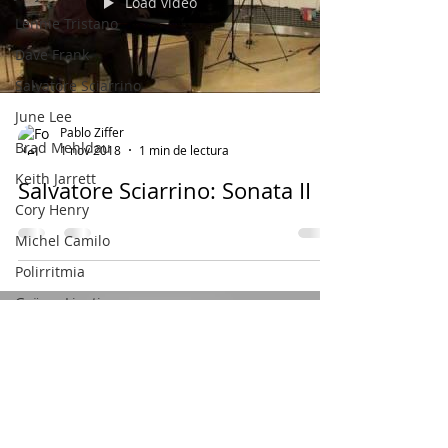
Load video
Lennie Tristano
Dave Frank
Salvatore Sciarrino
June Lee
Pablo Ziffer
Brad Mehldau
1 nov 2018
1 min de lectura
Keith Jarrett
Salvatore Sciarrino: Sonata II
Cory Henry
Michel Camilo
Polirritmia
György Ligeti
Tigram Hamasyan
Arvo Pärt
Load video
Clare Fischer
Jimin Park