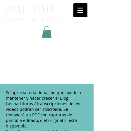
Pablo ziffer
CLASES DE MUSICA
Inicia Sesión/Regístrate
Se aprecia toda donación que ayude a
mantener y hacer crecer el Blog.
Las partituras / transcripciones de los
videos podrán ser solicitada. Se
reenviará un PDF con capturas de
pantalla editado, o el original si está
disponible.​