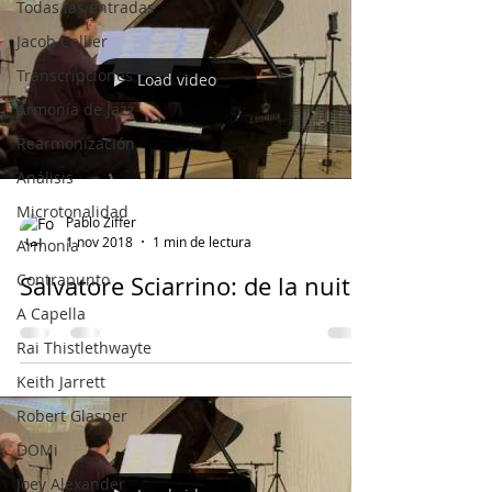
Todas las entradas
Jacob Collier
Transcripciones
Load video
Armonía de Jazz
Rearmonización
Análisis
Microtonalidad
Pablo Ziffer
1 nov 2018
1 min de lectura
Armonía
Contrapunto
Salvatore Sciarrino: de la nuit
A Capella
Rai Thistlethwayte
Keith Jarrett
Robert Glasper
DOMi
Joey Alexander