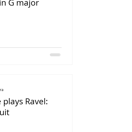
in G major
ura
plays Ravel:
uit