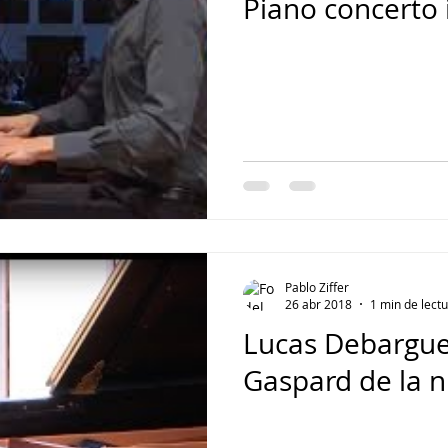
Piano concerto 
Pablo Ziffer
26 abr 2018
1 min de lect
Lucas Debargue 
Gaspard de la n