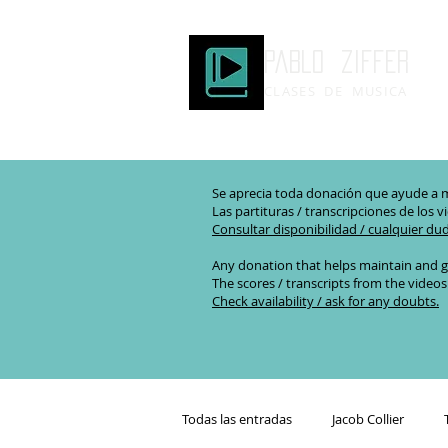
Pablo ziffer
CLASES DE MUSICA
Se aprecia toda donación que ayude a m
Las partituras / transcripciones de los v
Consultar disponibilidad / cualquier du
Any donation that helps maintain and g
The scores / transcripts from the videos
Check availability / ask for any doubts.
Todas las entradas
Jacob Collier