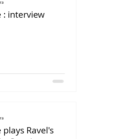
ura
: interview
ura
plays Ravel's