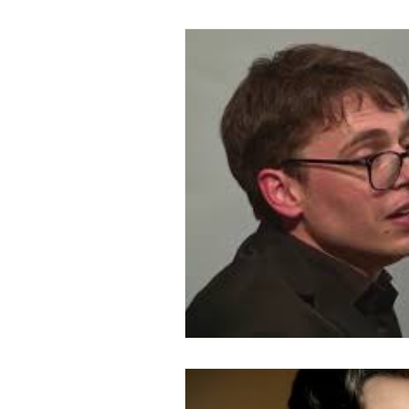
Armonía
Contrapunto
A 
Joey Alexander
Lennie Tristano
Cory Henry
Michel Camilo
Jimin Park
Pat Metheny
P