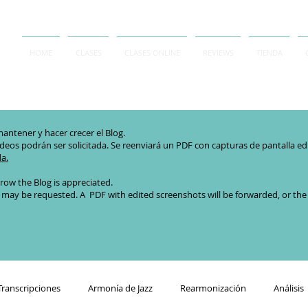
HOME
CLASES
CLASES ONLINE
REVIEWS
TIENDA
antener y hacer crecer el Blog.
ideos podrán ser solicitada. Se reenviará un PDF con capturas de pantalla edita
da.
row the Blog is appreciated.
 may be requested. A PDF with edited screenshots will be forwarded, or the or
Transcripciones
Armonía de Jazz
Rearmonización
Análisis