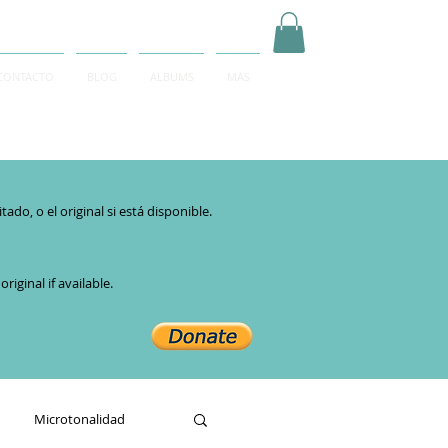
CONTACTO
BLOG
ALBUMS
MAS
Inicia Sesión/Regístrate
do, o el original si está disponible.​
iginal if available.
Microtonalidad