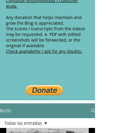
Consultar disponibilidad / cualquier
duda.
Any donation that helps maintain and
grow the Blog is appreciated.
The scores / transcripts from the videos
may be requested. A PDF with edited
screenshots will be forwarded, or the
original if available.
Check availability / ask for any doubts.
BLOG
Todas las entradas