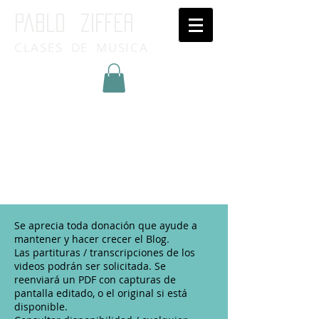
Pablo ziffer
CLASES DE MUSICA
Inicia Sesión/Regístrate
Se aprecia toda donación que ayude a
mantener y hacer crecer el Blog.
Las partituras / transcripciones de los
videos podrán ser solicitada. Se
reenviará un PDF con capturas de
pantalla editado, o el original si está
disponible.​