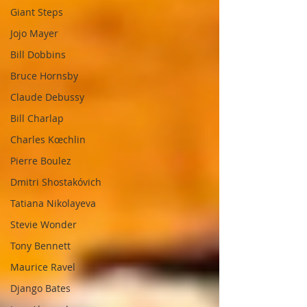
Giant Steps
Jojo Mayer
Bill Dobbins
Bruce Hornsby
Claude Debussy
Bill Charlap
Charles Kœchlin
Pierre Boulez
Dmitri Shostakóvich
Tatiana Nikolayeva
Stevie Wonder
Tony Bennett
Maurice Ravel
Django Bates