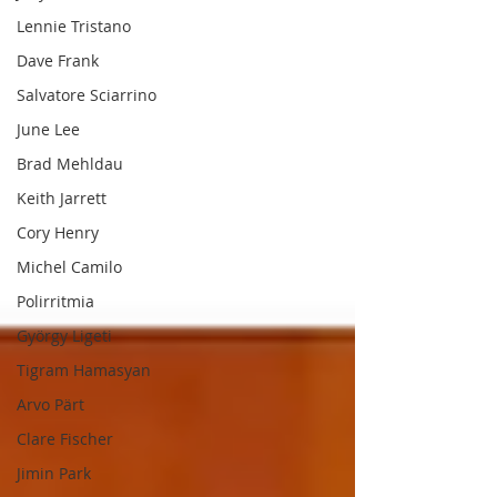
Lennie Tristano
Dave Frank
Salvatore Sciarrino
June Lee
Brad Mehldau
Keith Jarrett
Cory Henry
Michel Camilo
Polirritmia
György Ligeti
Tigram Hamasyan
Arvo Pärt
Clare Fischer
Jimin Park