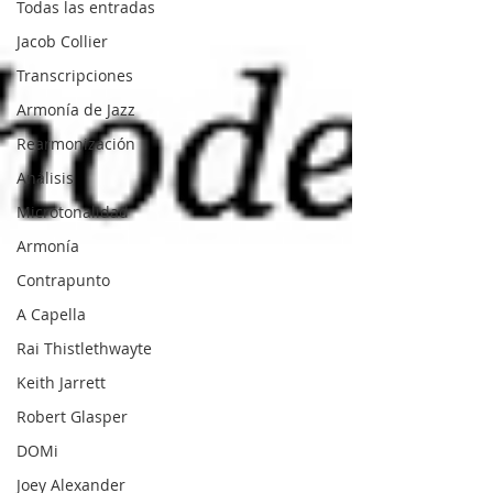
Todas las entradas
Jacob Collier
Transcripciones
Armonía de Jazz
Rearmonización
Análisis
Microtonalidad
Armonía
Contrapunto
A Capella
Rai Thistlethwayte
Keith Jarrett
Robert Glasper
DOMi
Joey Alexander