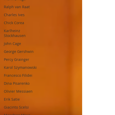
Ralph van Raat
Charles Ives
Chick Corea
Karlheinz
Stockhausen
John Cage
George Gershwin
Percy Grainger
Karol Szymanowski
Francesco Filidei
Dina Pisarenko
Olivier Messiaen
Erik Satie
Giacinto Scelsi