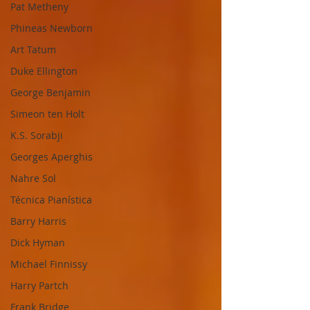
Pat Metheny
Phineas Newborn
Art Tatum
Duke Ellington
George Benjamin
Simeon ten Holt
K.S. Sorabji
Georges Aperghis
Nahre Sol
Técnica Pianística
Barry Harris
Dick Hyman
Michael Finnissy
Harry Partch
Frank Bridge