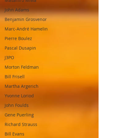
Masahiro Miwa
John Adams
Benjamin Grosvenor
Marc-André Hamelin
Pierre Boulez
Pascal Dusapin
J3PO
Morton Feldman
Bill Frisell
Martha Argerich
Yvonne Loriod
John Foulds
Gene Puerling
Richard Strauss
Bill Evans