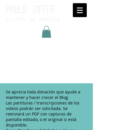
Pablo ziffer
CLASES DE MUSICA
Inicia Sesión/Regístrate
Se aprecia toda donación que ayude a
mantener y hacer crecer el Blog.
Las partituras / transcripciones de los
videos podrán ser solicitada. Se
reenviará un PDF con capturas de
pantalla editado, o el original si está
disponible.​