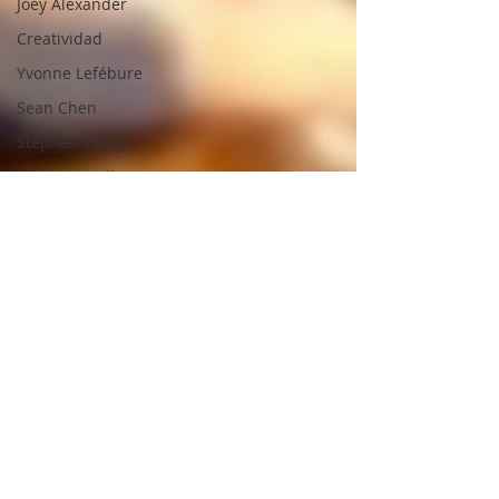
Joey Alexander
Creatividad
Yvonne Lefébure
Sean Chen
Stephen Hough
Henry Cowell
Leopold Godowsky
George Crumb
Iannis Xenakis
Jamie Cullum
Ben Johnston
Leonard Bernstein
Lucas Debargue
Béla Bartók
Ben Johnston