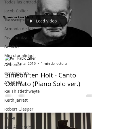
Todas las entradas
Jacob Collier
Transcripciones
Load video
Armonía de Jazz
Rearmonización
Análisis
Microtonalidad
Pablo Ziffer
7 mar 2019
1 min de lectura
Armonía
Contrapunto
Simeon ten Holt - Canto
A Capella
Ostinato (Piano Solo ver.)
Rai Thistlethwayte
Keith Jarrett
Robert Glasper
DOMi
Joey Alexander