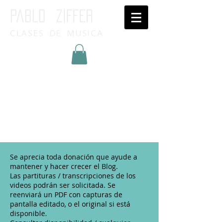
Pablo ziffer
CLASES DE MUSICA
Inicia Sesión/Regístrate
Se aprecia toda donación que ayude a
mantener y hacer crecer el Blog.
Las partituras / transcripciones de los
videos podrán ser solicitada. Se
reenviará un PDF con capturas de
pantalla editado, o el original si está
disponible.​