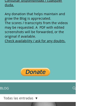
Consultar disponibilidad / cualquier
duda.
Any donation that helps maintain and
grow the Blog is appreciated.
The scores / transcripts from the videos
may be requested. A PDF with edited
screenshots will be forwarded, or the
original if available.
Check availability / ask for any doubts.
BLOG
Todas las entradas