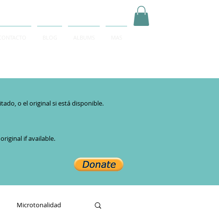
CONTACTO
BLOG
ALBUMS
MAS
Inicia Sesión/Regístrate
do, o el original si está disponible.​
iginal if available.
Microtonalidad