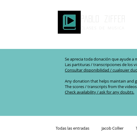
Pablo ziffer
CLASES DE MUSICA
Se aprecia toda donación que ayude a m
Las partituras / transcripciones de los v
Consultar disponibilidad / cualquier du
Any donation that helps maintain and g
The scores / transcripts from the videos
Check availability / ask for any doubts.
Todas las entradas
Jacob Collier