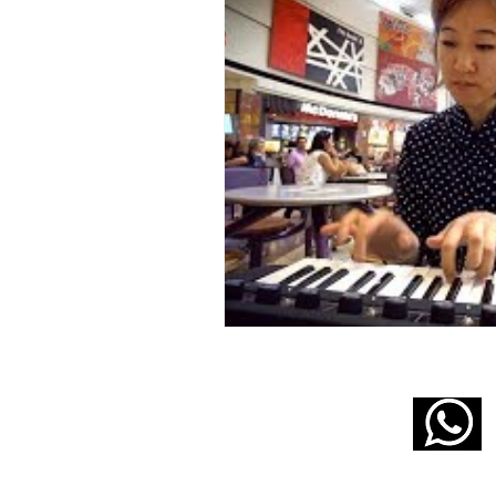
11 5160 6490
infopabloziffer@gmail.com