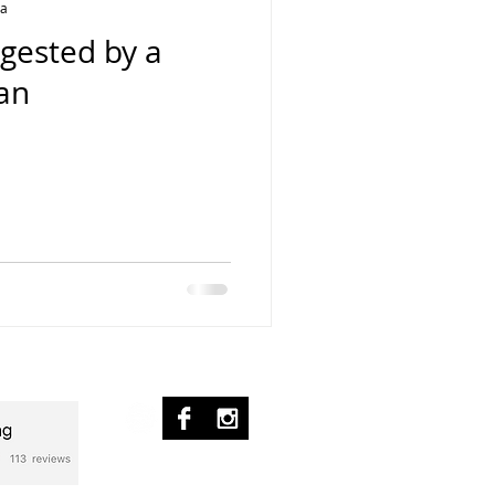
ra
igested by a
ian
© 2017 by pablo ziffer