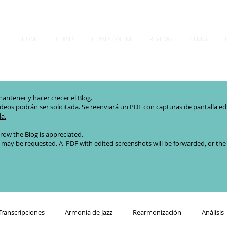
HOME
CLASES
CLASES ONLINE
REVIEWS
TIENDA
antener y hacer crecer el Blog.
ideos podrán ser solicitada. Se reenviará un PDF con capturas de pantalla edita
da.
row the Blog is appreciated.
 may be requested. A PDF with edited screenshots will be forwarded, or the or
Transcripciones
Armonía de Jazz
Rearmonización
Análisis