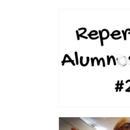
Armonía
Contrapunto
A 
Joey Alexander
Lennie Tristano
Cory Henry
Michel Camilo
Jimin Park
Pat Metheny
P