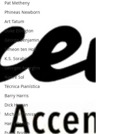
Pat Metheny
Phineas Newborn
Art Tatum
Duke Ellington
George Benjamin
Simeon ten Holt
K.S. Sorabji
Georges Aperghis
Nahre Sol
Técnica Pianística
Barry Harris
Dick Hyman
Michael Finnissy
Harry Partch
Frank Bridge