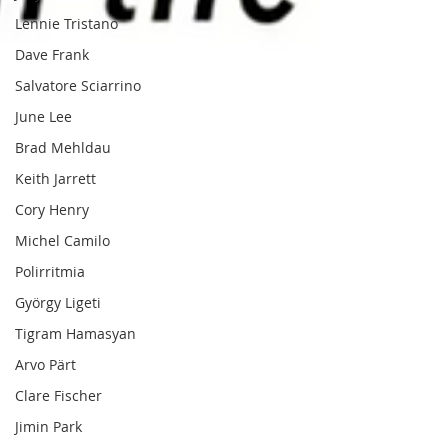
Lennie Tristano
Dave Frank
Salvatore Sciarrino
June Lee
Brad Mehldau
Keith Jarrett
Cory Henry
Michel Camilo
Polirritmia
György Ligeti
Tigram Hamasyan
Arvo Pärt
Clare Fischer
Jimin Park