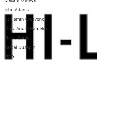
Masahiro Miwa
John Adams
Benjamin Grosvenor
Marc-André Hamelin
Pierre Boulez
Pascal Dusapin
J3PO
Morton Feldman
Bill Frisell
Martha Argerich
Yvonne Loriod
John Foulds
Gene Puerling
Richard Strauss
Bill Evans