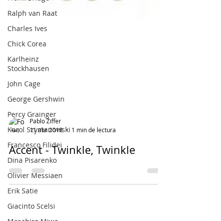
Ralph van Raat
Charles Ives
Chick Corea
Karlheinz
Stockhausen
John Cage
George Gershwin
Percy Grainger
Karol Szymanowski
Francesco Filidei
Pablo Ziffer
11 abr 2018
1 min de lectura
Dina Pisarenko
Accent - Twinkle, Twinkle
Olivier Messiaen
Erik Satie
Giacinto Scelsi