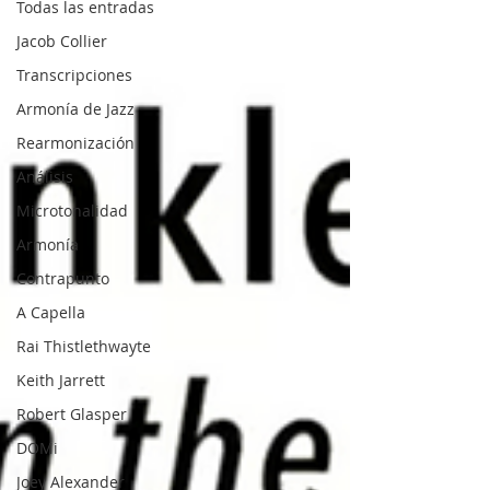
Todas las entradas
Jacob Collier
Transcripciones
Armonía de Jazz
Rearmonización
Análisis
Microtonalidad
Armonía
Contrapunto
A Capella
Rai Thistlethwayte
Keith Jarrett
Robert Glasper
DOMi
Joey Alexander