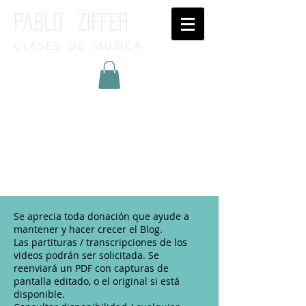
Pablo ziffer
CLASES DE MUSICA
Inicia Sesión/Regístrate
Se aprecia toda donación que ayude a
mantener y hacer crecer el Blog.
Las partituras / transcripciones de los
videos podrán ser solicitada. Se
reenviará un PDF con capturas de
pantalla editado, o el original si está
disponible.​