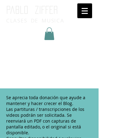
Pablo ziffer
CLASES DE MUSICA
Inicia Sesión/Regístrate
Se aprecia toda donación que ayude a
mantener y hacer crecer el Blog.
Las partituras / transcripciones de los
videos podrán ser solicitada. Se
reenviará un PDF con capturas de
pantalla editado, o el original si está
disponible.​