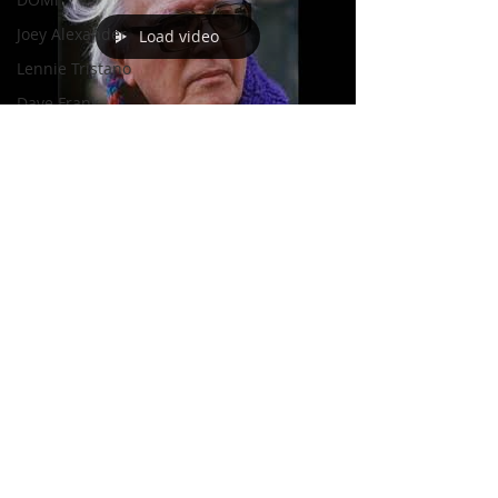
Joey Alexander
Load video
Lennie Tristano
Dave Frank
Salvatore
Sciarrino
Pablo Ziffer
June Lee
17 oct 2018
1 min de lectura
Brad Mehldau
Messiaen introduces "La
Keith Jarrett
Fauvette des Jardins", played
Cory Henry
by Yvonne Loriod
Michel Camilo
Polirritmia
György Ligeti
Tigram
Hamasyan
11 5160 6490
Arvo Pärt