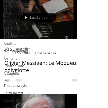
Todas las
entradas
Jacob Collier
Load video
Transcripciones
Armonía de Jazz
Rearmonización
Análisis
Pablo Ziffer
Microtonalidad
17 oct 2018
1 min de lectura
Armonía
Olivier Messiaen: Le Moqueur
Contrapunto
polyglotte
A Capella
Rai
Thistlethwayte
Keith Jarrett
Robert Glasper
DOMi