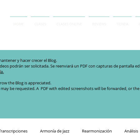
HOME
CLASES
CLASES ONLINE
REVIEWS
TIENDA
antener y hacer crecer el Blog.
ideos podrán ser solicitada. Se reenviará un PDF con capturas de pantalla edita
da.
row the Blog is appreciated.
 may be requested. A PDF with edited screenshots will be forwarded, or the or
Transcripciones
Armonía de Jazz
Rearmonización
Análisis