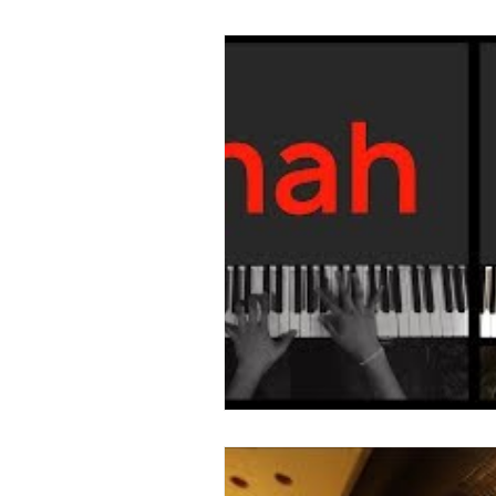
Armonía
Contrapunto
A 
Joey Alexander
Lennie Tristano
Cory Henry
Michel Camilo
Jimin Park
Pat Metheny
P