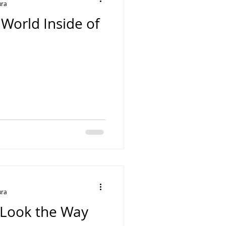
ura
 World Inside of
ura
Look the Way