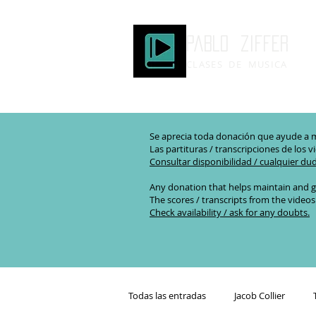
Pablo ziffer
CLASES DE MUSICA
Se aprecia toda donación que ayude a m
Las partituras / transcripciones de los v
Consultar disponibilidad / cualquier du
Any donation that helps maintain and g
The scores / transcripts from the videos
Check availability / ask for any doubts.
Todas las entradas
Jacob Collier