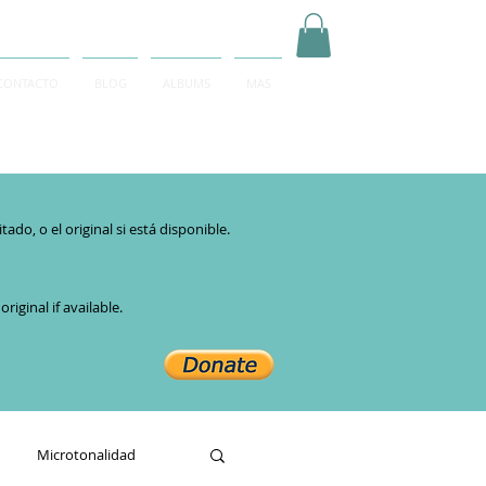
CONTACTO
BLOG
ALBUMS
MAS
Inicia Sesión/Regístrate
do, o el original si está disponible.​
iginal if available.
Microtonalidad