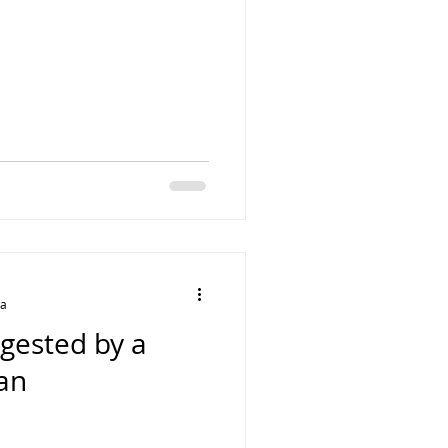
ra
igested by a
ian