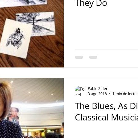
They Do
Pablo Ziffer
3 ago 2018
1 min de lectu
The Blues, As D
Classical Music