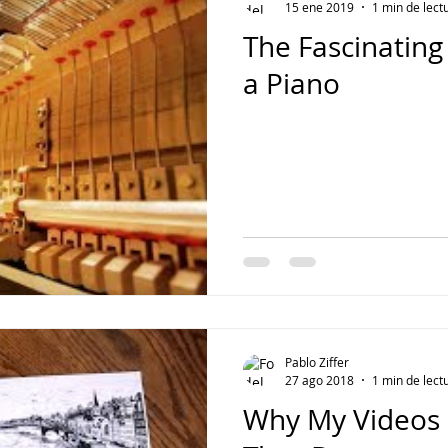
15 ene 2019
1 min de lect
The Fascinating
a Piano
Pablo Ziffer
27 ago 2018
1 min de lect
Why My Videos 