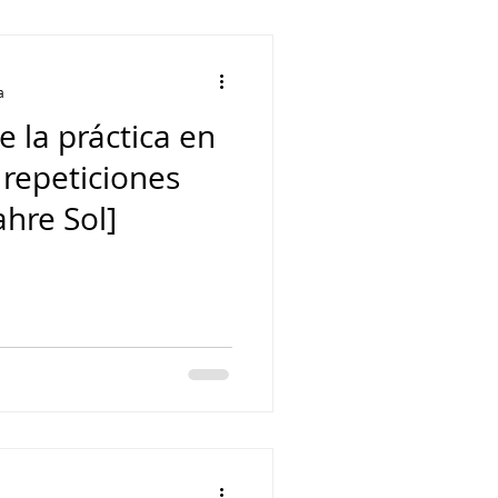
DOMi
a
 la práctica en
dau
Keith Jarrett
hre Sol]
Clare Fischer