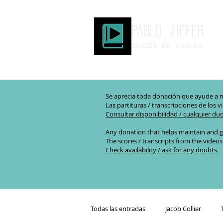
Pablo ziffer
CLASES DE MUSICA
Se aprecia toda donación que ayude a m
Las partituras / transcripciones de los v
Consultar disponibilidad / cualquier du
Any donation that helps maintain and g
The scores / transcripts from the videos
Check availability / ask for any doubts.
Todas las entradas
Jacob Collier