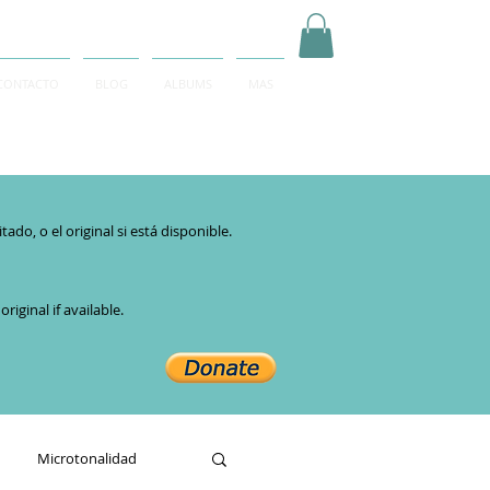
CONTACTO
BLOG
ALBUMS
MAS
Inicia Sesión/Regístrate
do, o el original si está disponible.​
iginal if available.
Microtonalidad