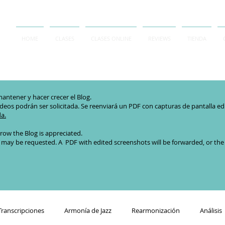
HOME
CLASES
CLASES ONLINE
REVIEWS
TIENDA
antener y hacer crecer el Blog.
ideos podrán ser solicitada. Se reenviará un PDF con capturas de pantalla edita
da.
row the Blog is appreciated.
 may be requested. A PDF with edited screenshots will be forwarded, or the or
Transcripciones
Armonía de Jazz
Rearmonización
Análisis