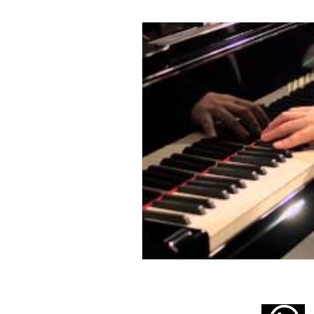
Armonía
Contrapunto
A 
Joey Alexander
Lennie Tristano
Cory Henry
Michel Camilo
Jimin Park
Pat Metheny
P