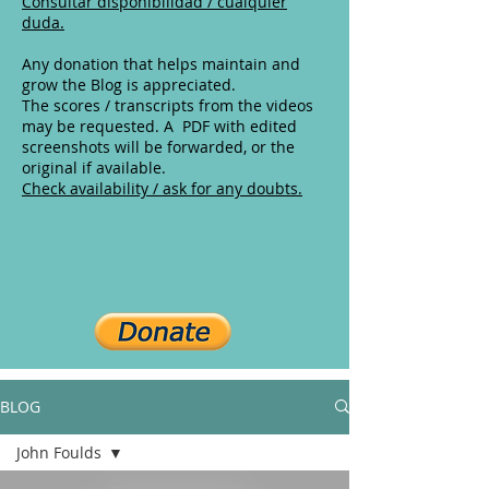
Consultar disponibilidad / cualquier
duda.
Any donation that helps maintain and
grow the Blog is appreciated.
The scores / transcripts from the videos
may be requested. A PDF with edited
screenshots will be forwarded, or the
original if available.
Check availability / ask for any doubts.
BLOG
John Foulds