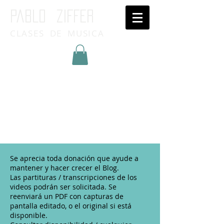
Pablo ziffer
CLASES DE MUSICA
Inicia Sesión/Regístrate
Se aprecia toda donación que ayude a
mantener y hacer crecer el Blog.
Las partituras / transcripciones de los
videos podrán ser solicitada. Se
reenviará un PDF con capturas de
pantalla editado, o el original si está
disponible.​