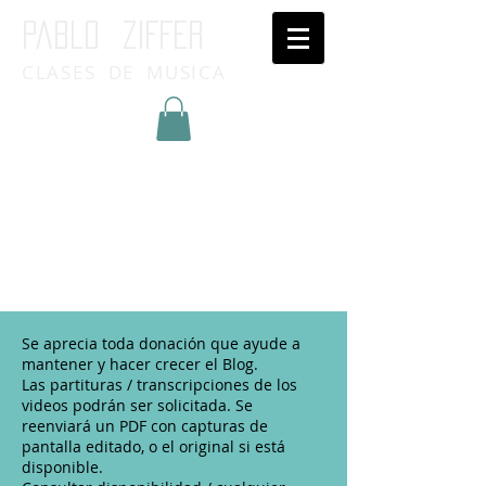
Pablo ziffer
CLASES DE MUSICA
Inicia Sesión/Regístrate
Se aprecia toda donación que ayude a
mantener y hacer crecer el Blog.
Las partituras / transcripciones de los
videos podrán ser solicitada. Se
reenviará un PDF con capturas de
pantalla editado, o el original si está
disponible.​