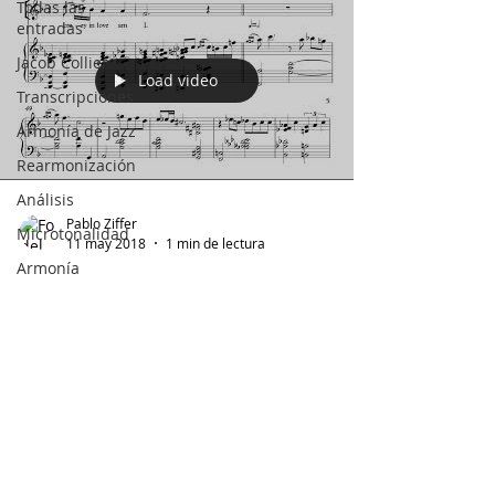
Todas las
entradas
Jacob Collier
Load video
Transcripciones
Armonía de Jazz
Rearmonización
Análisis
Pablo Ziffer
Microtonalidad
11 may 2018
1 min de lectura
Armonía
Jacob Collier & Jamie Cullum -
Contrapunto
Crazy She Calls Me
A Capella
(Transcription)
Rai
Thistlethwayte
Keith Jarrett
Robert Glasper
DOMi