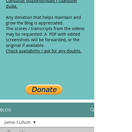
Consultar disponibilidad / cualquier
duda.
Any donation that helps maintain and
grow the Blog is appreciated.
The scores / transcripts from the videos
may be requested. A PDF with edited
screenshots will be forwarded, or the
original if available.
Check availability / ask for any doubts.
BLOG
Jamie Cullum