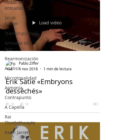
Todas las
entradas
Jacob
Load video
Collier
Transcripciones
Armonía de
Jazz
Rearmonización
Pablo Ziffer
Análisis
1 nov 2018
1 min de lectura
Microtonalidad
Erik Satie «Embryons
Armonía
desséchés»
Contrapunto
A Capella
Rai
Thistlethwayte
Keith Jarrett