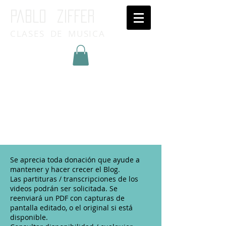
Pablo ziffer
CLASES DE MUSICA
Inicia Sesión/Regístrate
Se aprecia toda donación que ayude a
mantener y hacer crecer el Blog.
Las partituras / transcripciones de los
videos podrán ser solicitada. Se
reenviará un PDF con capturas de
pantalla editado, o el original si está
disponible.​