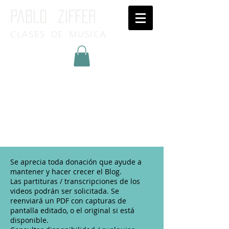
Pablo ziffer
CLASES DE MUSICA
Inicia Sesión/Regístrate
Se aprecia toda donación que ayude a
mantener y hacer crecer el Blog.
Las partituras / transcripciones de los
videos podrán ser solicitada. Se
reenviará un PDF con capturas de
pantalla editado, o el original si está
disponible.​