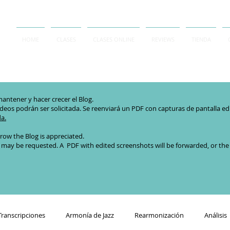
HOME
CLASES
CLASES ONLINE
REVIEWS
TIENDA
antener y hacer crecer el Blog.
ideos podrán ser solicitada. Se reenviará un PDF con capturas de pantalla edita
da.
row the Blog is appreciated.
 may be requested. A PDF with edited screenshots will be forwarded, or the or
Transcripciones
Armonía de Jazz
Rearmonización
Análisis