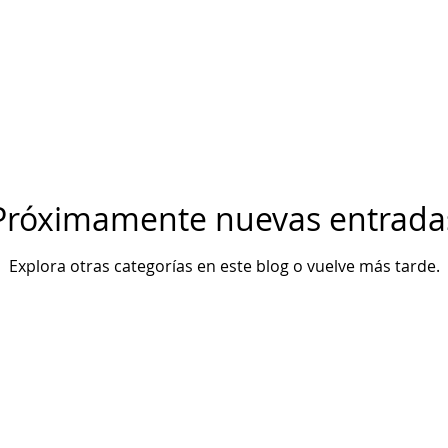
Capella
Rai Thistlethwayte
Keith Jarrett
Robert Glasper
Dave Frank
Salvatore Sciarrino
June Lee
Brad Mehl
Próximamente nuevas entrada
Polirritmia
György Ligeti
Tigram Hamasyan
Arvo Pärt
Explora otras categorías en este blog o vuelve más tarde.
hineas Newborn