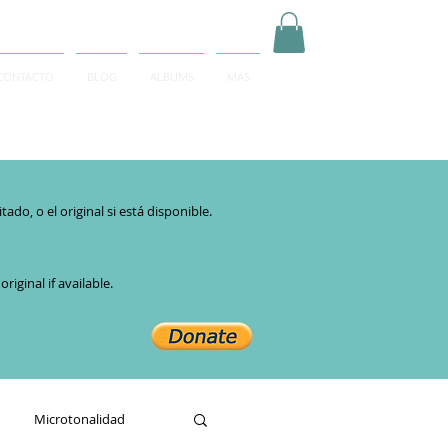
CONTACTO
BLOG
ALBUMS
MAS
Inicia Sesión/Regístrate
do, o el original si está disponible.​
iginal if available.
Microtonalidad