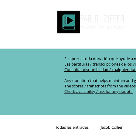
Pablo ziffer
CLASES DE MUSICA
Se aprecia toda donación que ayude a m
Las partituras / transcripciones de los v
Consultar disponibilidad / cualquier du
Any donation that helps maintain and g
The scores / transcripts from the videos
Check availability / ask for any doubts.
Todas las entradas
Jacob Collier