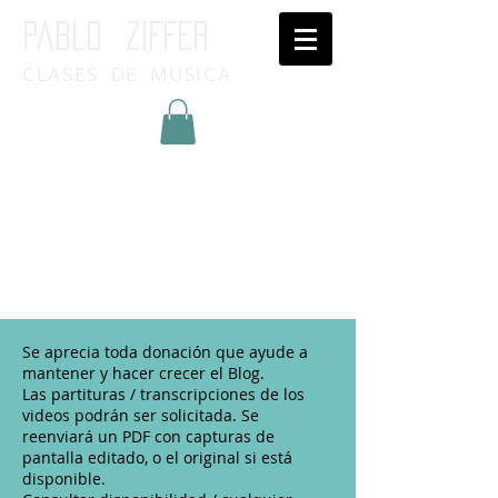
Pablo ziffer
CLASES DE MUSICA
Inicia Sesión/Regístrate
Se aprecia toda donación que ayude a
mantener y hacer crecer el Blog.
Las partituras / transcripciones de los
videos podrán ser solicitada. Se
reenviará un PDF con capturas de
pantalla editado, o el original si está
disponible.​