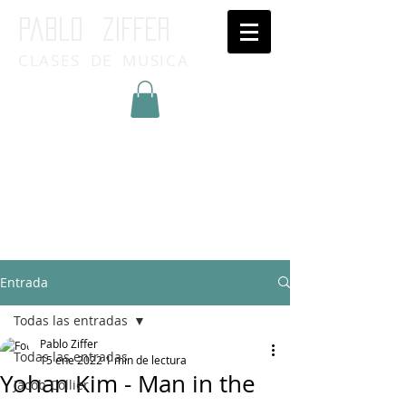
Pablo ziffer
CLASES DE MUSICA
Inicia Sesión/Regístrate
Entrada
Todas las entradas
Pablo Ziffer
Todas las entradas
15 ene 2022
1 min de lectura
Yohan Kim - Man in the
Jacob Collier