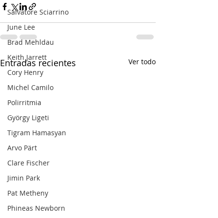
Salvatore Sciarrino
June Lee
Brad Mehldau
Keith Jarrett
Entradas recientes
Ver todo
Cory Henry
Michel Camilo
Polirritmia
György Ligeti
Tigram Hamasyan
Arvo Pärt
Clare Fischer
Jimin Park
Pat Metheny
Phineas Newborn