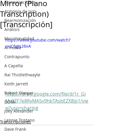
Mirror (Piano
Transcripciones
Armonía de Jazz
Transcription)
Rearmonización
[Transcripción]
Análisis
Microtonalidad
https://www.youtube.com/watch?
v=iC6gIs26iiA
Armonía
Contrapunto
A Capella
Rai Thistlethwayte
Keith Jarrett
Robert Glasper
https://drive.google.com/file/d/1r_Gi
Mr8ZF7e8RyMA5v9hbTAsbEZX8jp1/vie
DOMi
w?usp=sharing
Joey Alexander
Lennie Tristano
Transcripciones
Dave Frank