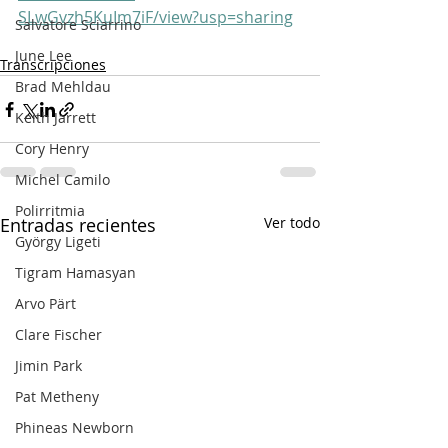
SLwGvzh5KuIm7iF/view?usp=sharing
Salvatore Sciarrino
June Lee
Transcripciones
Brad Mehldau
Keith Jarrett
Cory Henry
Michel Camilo
Polirritmia
Entradas recientes
Ver todo
György Ligeti
Tigram Hamasyan
Arvo Pärt
Clare Fischer
Jimin Park
Pat Metheny
Phineas Newborn