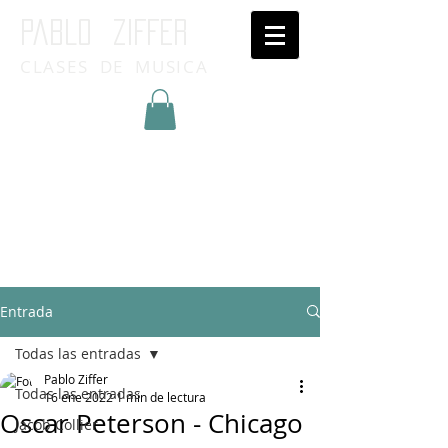
Pablo ziffer
CLASES DE MUSICA
Inicia Sesión/Regístrate
Entrada
Todas las entradas
Pablo Ziffer
Todas las entradas
16 ene 2022
1 min de lectura
Oscar Peterson - Chicago
Jacob Collier