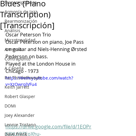
Blues (Piano
Transcripciones
Armonía de Jazz
Transcription)
Rearmonización
[Transcripción]
Análisis
Oscar Peterson Trio
Microtonalidad
Oscar Peterson on piano, Joe Pass 
on guitar and Niels-Henning Ørsted 
Armonía
Pederson on bass.  
Contrapunto
Played at the London House in 
A Capella
Chicago - 1973
Rai Thistlethwayte
https://www.youtube.com/watch?
v=XzOwrqlVFu4
Keith Jarrett
Robert Glasper
DOMi
Joey Alexander
Lennie Tristano
https://drive.google.com/file/d/1EOPr
K8XL6PZEoXhu-
Dave Frank