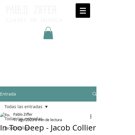
Pablo ziffer
CLASES DE MUSICA
Inicia Sesión/Regístrate
Entrada
Todas las entradas
Pablo Ziffer
Todas las entradas
17 ago 2020
0 min de lectura
In Too Deep - Jacob Collier
Jacob Collier