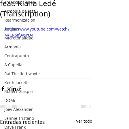
feat. Kiana Ledé
Transcripciones
Armonía de Jazz
(Transcription)
Rearmonización
Análisis
https://www.youtube.com/watch?
v=CR6If3v9rO4
Microtonalidad
Armonía
Contrapunto
A Capella
Rai Thistlethwayte
Keith Jarrett
Robert Glasper
DOMi
Joey Alexander
Lennie Tristano
Entradas recientes
Ver todo
Dave Frank