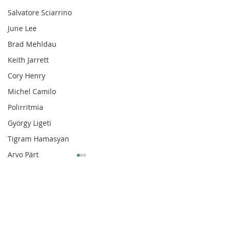
Salvatore Sciarrino
June Lee
Brad Mehldau
Keith Jarrett
Cory Henry
Michel Camilo
Polirritmia
György Ligeti
Tigram Hamasyan
Arvo Pärt
Clare Fischer
Jimin Park
Comentarios
Pat Metheny
Phineas Newborn