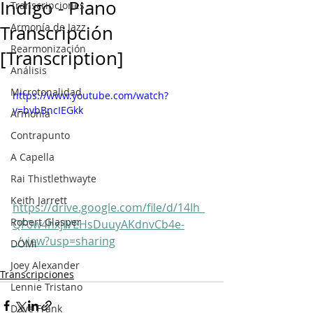
Indigo - Piano
Transcripciones
Armonía de Jazz
Transcripción
Rearmonización
[Transcription]
Análisis
Microtonalidad
https://www.youtube.com/watch?
v=bvbBncIEGkk
Armonía
Contrapunto
A Capella
Rai Thistlethwayte
Keith Jarrett
https://drive.google.com/file/d/14Ih_
Robert Glasper
QF0w4hxjIVEHsDuuyAKdnvCb4e-
_/view?usp=sharing
DOMi
Joey Alexander
Transcripciones
Lennie Tristano
Dave Frank