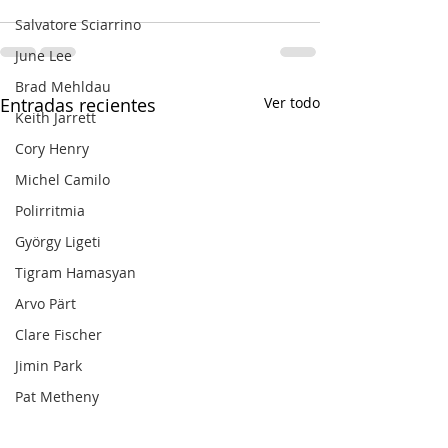
Salvatore Sciarrino
June Lee
Brad Mehldau
Entradas recientes
Ver todo
Keith Jarrett
Cory Henry
Michel Camilo
Polirritmia
György Ligeti
Tigram Hamasyan
Arvo Pärt
Clare Fischer
Jimin Park
Pat Metheny
Phineas Newborn