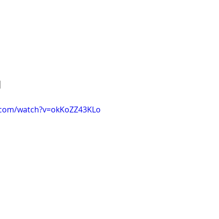
]
.com/watch?v=okKoZZ43KLo