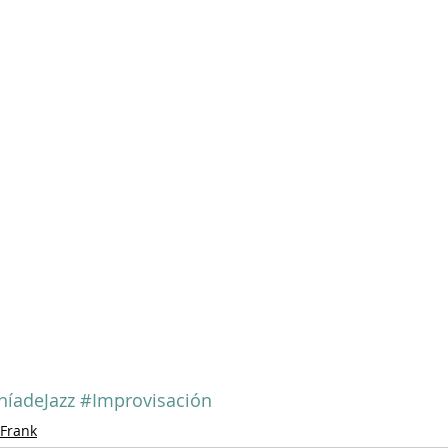
íadeJazz
#Improvisación
Frank