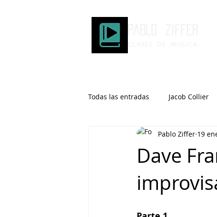
Pablo ziffer
CLASES DE MUSICA
Todas las entradas
Jacob Collier
Pablo Ziffer
19 en
Microtonalidad
Armonía
Dave Fran
improvisa
Robert Glasper
DOMi
Brad Mehldau
Keith Jarrett
Parte 1