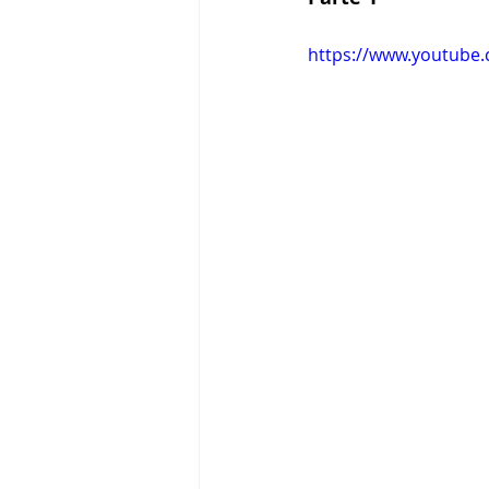
https://www.youtub
Tigram Hamasyan
Arvo Pärt