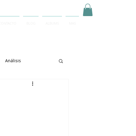
CONTACTO
BLOG
ALBUMS
MAS
Inicia Sesión/Regístrate
Análisis
arrett
e Sciarrino
June Lee
igeti