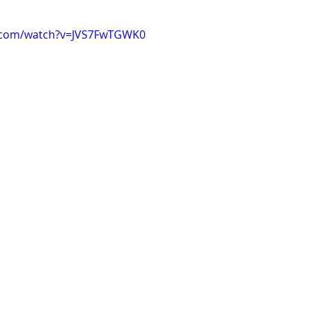
e.com/watch?v=JVS7FwTGWK0
Clare Fischer
Jimin Park
Pat Metheny
Phinea