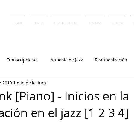
HOME
CLASES
CLASES ONLINE
REVIEWS
TIENDA
Transcripciones
Armonía de Jazz
Rearmonización
e 2019
1 min de lectura
Contrapunto
A Capella
Rai Thistlethwayte
Keith J
k [Piano] - Inicios en la
ción en el jazz [1 2 3 4]
Joey Alexander
Lennie Tristano
Dave Frank
Salvator
Cory Henry
Michel Camilo
Polirritmia
György L