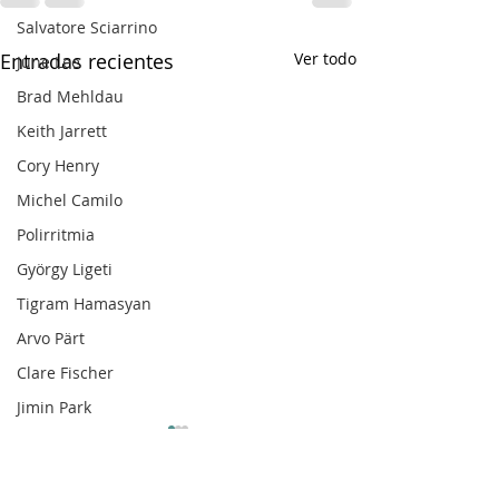
Salvatore Sciarrino
Entradas recientes
Ver todo
June Lee
Brad Mehldau
Keith Jarrett
Cory Henry
Michel Camilo
Polirritmia
György Ligeti
Tigram Hamasyan
Arvo Pärt
Clare Fischer
Jimin Park
Pat Metheny
Phineas Newborn