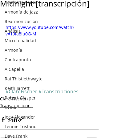
Midnight [transcripción]
Transcripciones
Armonía de Jazz
Rearmonización
https://www.youtube.com/watch?
Análisis
v=19la8Iu0G-M
Microtonalidad
Armonía
Contrapunto
A Capella
Rai Thistlethwayte
Keith Jarrett
#ClareFischer
#Transcripciones
Robert Glasper
Clare Fischer
Transcripciones
DOMi
Joey Alexander
Lennie Tristano
Dave Frank