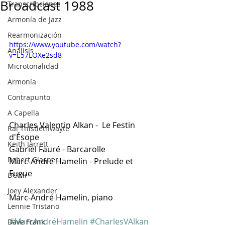
Broadcast 1988
Transcripciones
Armonía de Jazz
Rearmonización
https://www.youtube.com/watch?
Análisis
v=E57LOXe2sd8
Microtonalidad
Armonía
Contrapunto
A Capella
Charles Valentin Alkan -  Le Festin 
Rai Thistlethwayte
d'Ésope
Keith Jarrett
Gabriel Fauré - Barcarolle 
Robert Glasper
Marc-André Hamelin - Prelude et 
Fugue
DOMi
Joey Alexander
Marc-André Hamelin, piano
Lennie Tristano
#MarcAndréHamelin
#CharlesVAlkan
Dave Frank