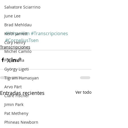
Salvatore Sciarrino
June Lee
Brad Mehldau
#YohanKim
#Transcripciones
Keith Jarrett
#CorneliusTsen
Cory Henry
Transcripciones
Michel Camilo
Polirritmia
György Ligeti
Tigram Hamasyan
Arvo Pärt
Entradas recientes
Ver todo
Clare Fischer
Jimin Park
Pat Metheny
Phineas Newborn