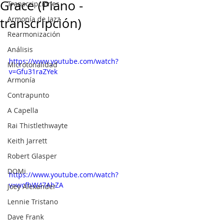
Grace (Piano -
Transcripciones
Armonía de Jazz
transcripción)
Rearmonización
Análisis
https://www.youtube.com/watch?
Microtonalidad
v=Gfu31raZYek
Armonía
Contrapunto
A Capella
Rai Thistlethwayte
Keith Jarrett
Robert Glasper
DOMi
https://www.youtube.com/watch?
v=wcfhW47AhZA
Joey Alexander
Lennie Tristano
Dave Frank