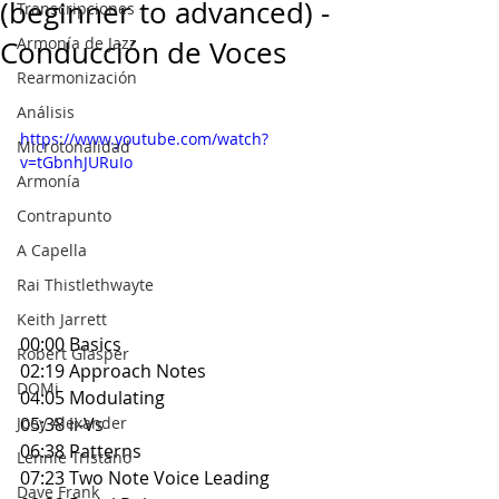
(beginner to advanced) -
Transcripciones
Armonía de Jazz
Conducción de Voces
Rearmonización
Análisis
https://www.youtube.com/watch?
Microtonalidad
v=tGbnhJURuIo
Armonía
Contrapunto
A Capella
Rai Thistlethwayte
Keith Jarrett
00:00 Basics
Robert Glasper
02:19 Approach Notes
DOMi
04:05 Modulating
Joey Alexander
05:38 ii-Vs
06:38 Patterns
Lennie Tristano
07:23 Two Note Voice Leading
Dave Frank