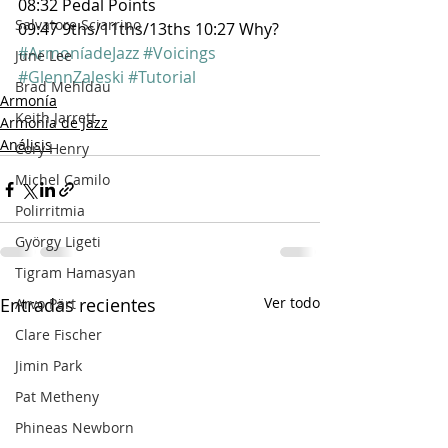
08:32 Pedal Points
Salvatore Sciarrino
09:47 9ths/11ths/13ths 10:27 Why?
#ArmoníadeJazz
#Voicings
June Lee
#GlennZaleski
#Tutorial
Brad Mehldau
Armonía
Keith Jarrett
Armonía de Jazz
Análisis
Cory Henry
Michel Camilo
Polirritmia
György Ligeti
Tigram Hamasyan
Entradas recientes
Ver todo
Arvo Pärt
Clare Fischer
Jimin Park
Pat Metheny
Phineas Newborn