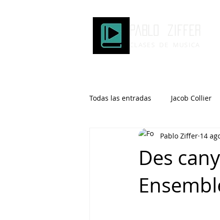
Pablo ziffer
CLASES DE MUSICA
Todas las entradas
Jacob Collier
Pablo Ziffer
14 ag
Microtonalidad
Armonía
Des cany
Ensembl
Robert Glasper
DOMi
Brad Mehldau
Keith Jarrett