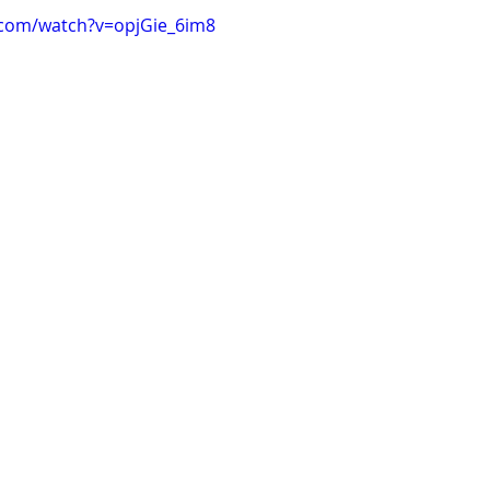
.com/watch?v=opjGie_6im8
Clare Fischer
Jimin Park
Pat Metheny
Phinea