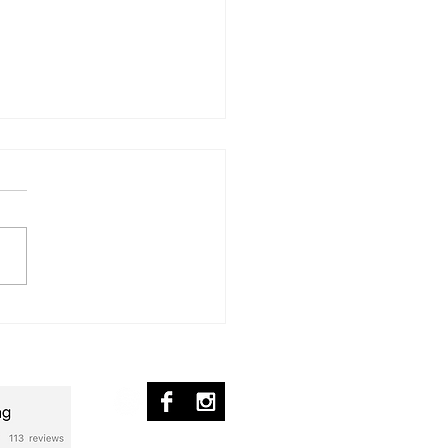
iaen introduces "La
ette des Jardins",
ed by Yvonne Loriod