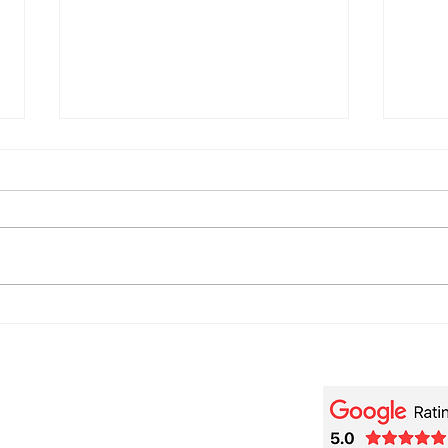
Olivier Messiaen: Le
Mess
Moqueur polyglotte
Fauv
play