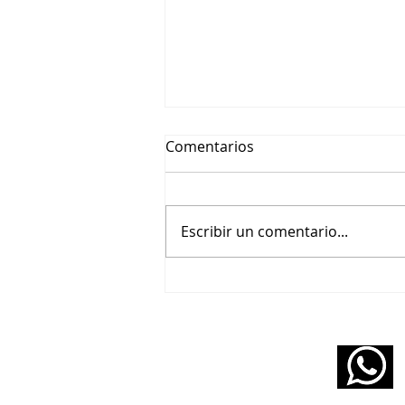
Comentarios
Escribir un comentario...
Olivier Messiaen - Oiseaux
exotiques
11 5160 6490