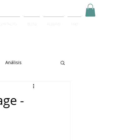
CONTACTO
BLOG
ALBUMS
MAS
Inicia Sesión/Regístrate
Análisis
arrett
age -
e Sciarrino
June Lee
igeti