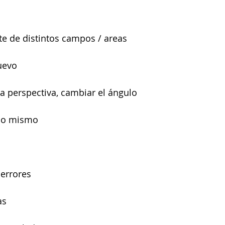
e de distintos campos / areas 
uevo 
a perspectiva, cambiar el ángulo 
no mismo 
 errores 
as 