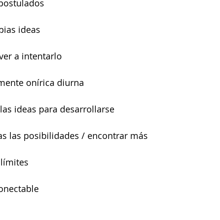
postulados 
pias ideas 
ver a intentarlo 
mente onírica diurna 
las ideas para desarrollarse  
s las posibilidades / encontrar más 
límites 
onectable 