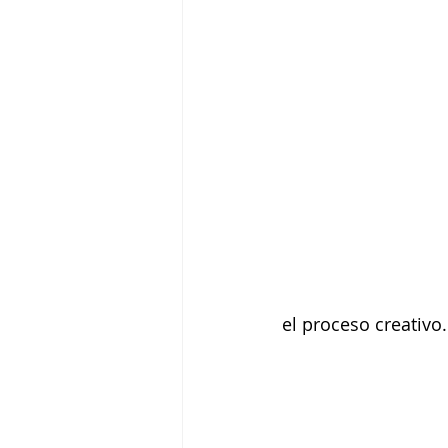
Tigram Hamasyan
Arvo Pärt
el proceso creativo.