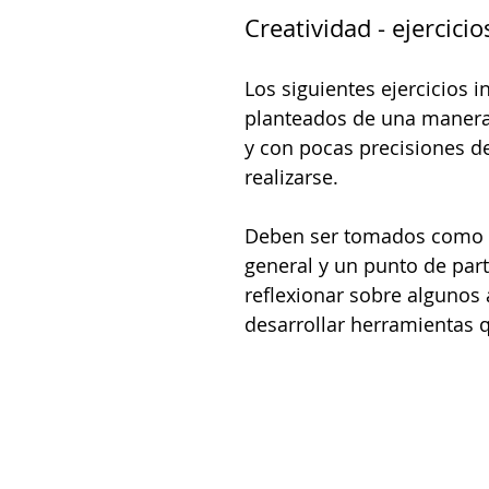
Creatividad - ejercicio
Clare Fischer
Jimin Park
Pat Metheny
Phinea
Los siguientes ejercicios in
planteados de una manera
y con pocas precisiones d
realizarse.
Deben ser tomados como 
general y un punto de part
reflexionar sobre algunos 
desarrollar herramientas 