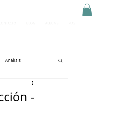
CONTACTO
BLOG
ALBUMS
MAS
Inicia Sesión/Regístrate
Análisis
arrett
cción -
e Sciarrino
June Lee
igeti