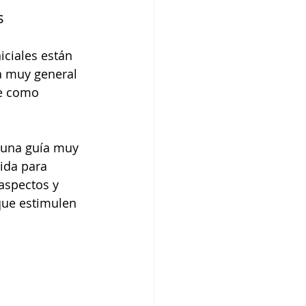
s 
s Newborn
iciales están 
 muy general 
e como 
una guía muy 
ida para 
aspectos y 
que estimulen 