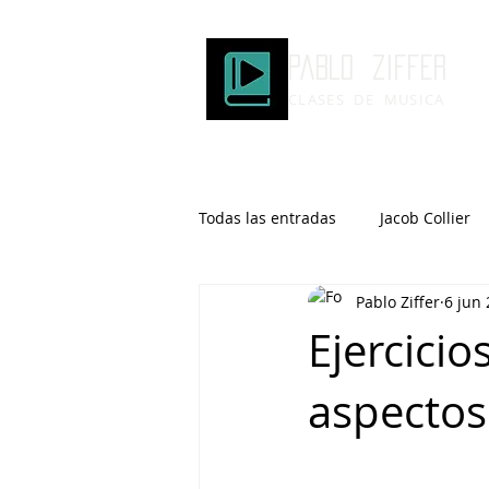
Pablo ziffer
CLASES DE MUSICA
Todas las entradas
Jacob Collier
Pablo Ziffer
6 jun
Microtonalidad
Armonía
Ejercicio
aspectos
Robert Glasper
DOMi
Brad Mehldau
Keith Jarrett