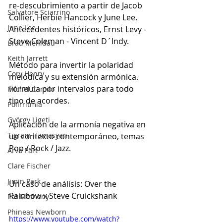
re-descubrimiento a partir de Jacob 
Salvatore Sciarrino
Collier, Herbie Hancock y June Lee. 
June Lee
Antecedentes históricos, Ernst Levy - 
Steve Coleman - Vincent D´Indy.
Brad Mehldau
Keith Jarrett
Método para invertir la polaridad 
Cory Henry
melódica y su extensión armónica.
Fórmula por intervalos para todo 
Michel Camilo
tipo de acordes.
Polirritmia
György Ligeti
Aplicación de la armonía negativa en 
Tigram Hamasyan
un contexto contemporáneo, temas 
Pop / Rock / Jazz.
Arvo Pärt
Clare Fischer
Jimin Park
Un caso de análisis: Over the 
Rainbow x Steve Cruickshank
Pat Metheny
Phineas Newborn
https://www.youtube.com/watch?