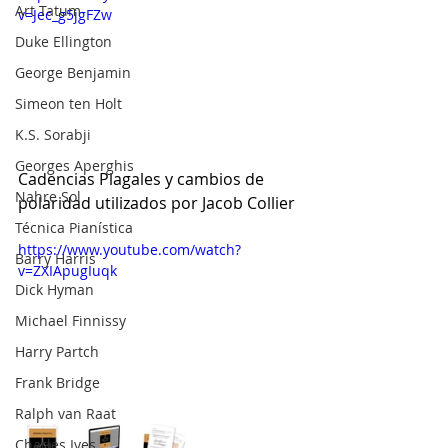
Art Tatum
v=Jec_g5jgFZw
Duke Ellington
George Benjamin
Simeon ten Holt
K.S. Sorabji
Georges Aperghis
Cadencias Plagales y cambios de 
Nahre Sol
polaridad utilizados por Jacob Collier
Técnica Pianística
https://www.youtube.com/watch?
Barry Harris
v=ZXIApugIuqk
Dick Hyman
Michael Finnissy
Harry Partch
Frank Bridge
Ralph van Raat
Charles Ives