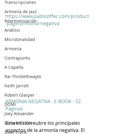
Transcripciones
Armonía de Jazz
https://www.pabloziffer.com/product
Rearmonización
-page/armonia-negativa
Análisis
Microtonalidad
Armonía
Contrapunto
A Capella
Rai Thistlethwayte
Keith Jarrett
Robert Glasper
ARMONIA NEGATIVA - E-BOOK - 52 
DOMi
Páginas
Joey Alexander
Esta lección cubre los principales 
Lennie Tristano
aspectos de la armonía negativa. El 
Dave Frank