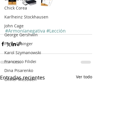
Chick Corea
Karlheinz Stockhausen
John Cage
#Armoníanegativa
#Lección
George Gershwin
Percy Grainger
Karol Szymanowski
Francesco Filidei
Dina Pisarenko
Entradas recientes
Ver todo
Olivier Messiaen
Erik Satie
Giacinto Scelsi
Masahiro Miwa
John Adams
Benjamin Grosvenor