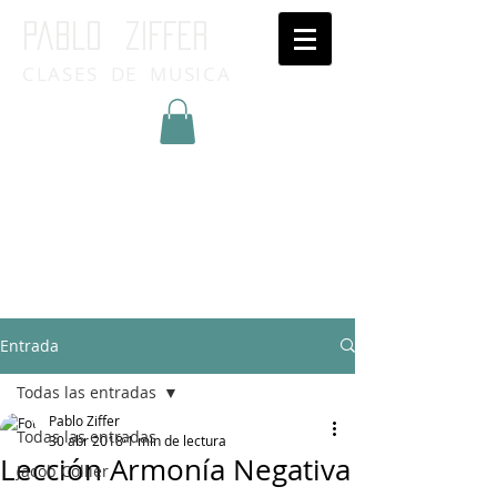
Pablo ziffer
CLASES DE MUSICA
Inicia Sesión/Regístrate
Entrada
Todas las entradas
Pablo Ziffer
Todas las entradas
30 abr 2018
1 min de lectura
Lección Armonía Negativa
Jacob Collier