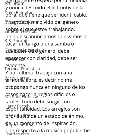
permanente respeto por la melodía 
Art Tatum
y nunca descuido el leitmotiv de la 
Duke Ellington
obra, que tiene que ser identi cable. 
Y tampoco me olvido del género 
George Benjamin
sobre el que estoy trabajando, 
Simeon ten Holt
porque si anunciamos que vamos a 
K.S. Sorabji
tocar un tango o una samba o 
Georges Aperghis
cualquier otro género, debe 
aparecer con claridad, debe ser 
Nahre Sol
evidente.
Técnica Pianística
Y por último, trabajo con una 
Barry Harris
armonía libre, es decir no me 
propongo nunca en ninguno de los 
Dick Hyman
casos hacer arreglos difíciles o 
Michael Finnissy
fáciles, todo debe surgir con 
Harry Partch
espontaneidad. Los arreglos son 
Frank Bridge
pro- ducto de un estado de ánimo, 
de un momento de inspiración.
Ralph van Raat
Con respecto a la música popular, he 
Charles Ives