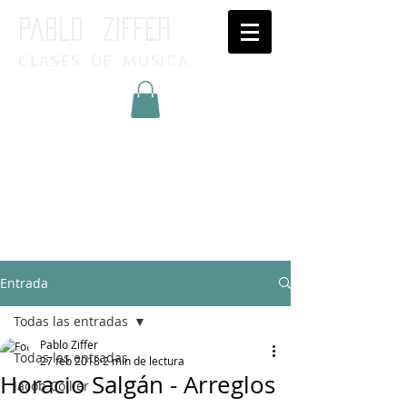
Pablo ziffer
CLASES DE MUSICA
Inicia Sesión/Regístrate
Entrada
Todas las entradas
Pablo Ziffer
Todas las entradas
27 feb 2018
2 min de lectura
Horacio Salgán - Arreglos
Jacob Collier