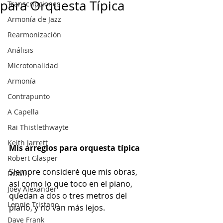
para Orquesta Típica
Transcripciones
Armonía de Jazz
Rearmonización
Análisis
Microtonalidad
Armonía
Contrapunto
A Capella
Rai Thistlethwayte
Keith Jarrett
Mis arreglos para orquesta típica
Robert Glasper
Siempre consideré que mis obras, 
DOMi
así como lo que toco en el piano, 
Joey Alexander
quedan a dos o tres metros del 
Lennie Tristano
piano, y no van más lejos.
Dave Frank