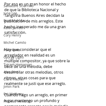
Por eso es un gran honor el hecho 
Salvatore Sciarrino
de que la Biblioteca Nacional y 
June Lee
TangoVia Buenos Aires decidan la 
Brad Mehldau
publicación de mis arreglos. Este 
hecho inesperado me da una gran 
Keith Jarrett
satisfacción.
Cory Henry
Michel Camilo
Hay que considerar que el 
Polirritmia
arreglador en realidad es un 
György Ligeti
múltiple compositor, ya que sobre la 
Tigram Hamasyan
base de una melodía, debe 
Arvo Pärt
desarrollar otras melodías, otros 
ritmos, otras cosas para que 
Clare Fischer
realmente se justi que ese arreglo.
Jimin Park
Pat Metheny
Cuando hago un arreglo, en primer 
lugar mantengo un profundo y 
Phineas Newborn