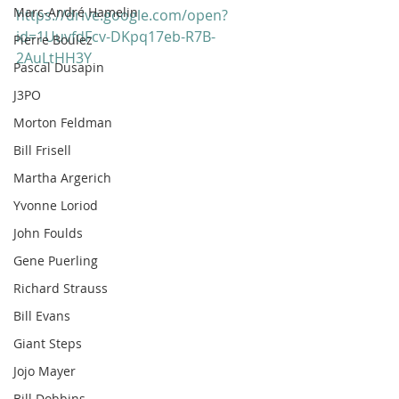
Marc-André Hamelin
https://drive.google.com/open?
id=1UuvfdFcv-DKpq17eb-R7B-
Pierre Boulez
2AuLtHH3Y
Pascal Dusapin
J3PO
Morton Feldman
Bill Frisell
Martha Argerich
Yvonne Loriod
John Foulds
Gene Puerling
Richard Strauss
Bill Evans
Giant Steps
Jojo Mayer
Bill Dobbins