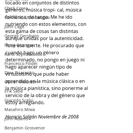
tocado en conjuntos de distintos 
Chick Corea
géneros, música tropi- cal, música 
folclórica, de tango. Me he ido 
Karlheinz Stockhausen
nutriendo con estos elementos, con 
John Cage
esta gama de cosas tan distintas 
George Gershwin
aunque unidas por la autenticidad. 
Percy Grainger
Tuve esa suerte. He procurado que 
cuando hago un género 
Karol Szymanowski
determinado, no pongo en juego ni 
Francesco Filidei
hago aparecer ningún tipo de 
Dina Pisarenko
virtuosismo que pude haber 
aprendido en la música clásica o en 
Olivier Messiaen
la música pianística, sino ponerme al 
Erik Satie
servicio de la obra y del género que 
Giacinto Scelsi
estoy arreglando.
Masahiro Miwa
Horacio Salgán Noviembre de 2008
John Adams
Benjamin Grosvenor