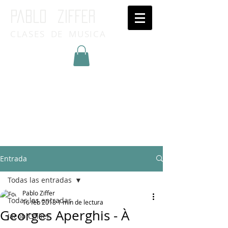
Pablo ziffer
CLASES DE MUSICA
Inicia Sesión/Regístrate
Entrada
Todas las entradas
Pablo Ziffer
Todas las entradas
16 feb 2018
1 min de lectura
Georges Aperghis - À
Jacob Collier