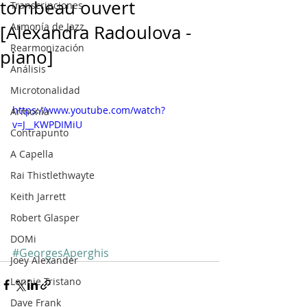
tombeau ouvert
Transcripciones
Armonía de Jazz
[Alexandra Radoulova -
Rearmonización
piano]
Análisis
Microtonalidad
https://www.youtube.com/watch?
Armonía
v=J__KWPDIMiU
Contrapunto
A Capella
Rai Thistlethwayte
Keith Jarrett
Robert Glasper
DOMi
#GeorgesAperghis
Joey Alexander
Lennie Tristano
Dave Frank