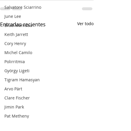
Salvatore Sciarrino
June Lee
Entradas recientes
Ver todo
Brad Mehldau
Keith Jarrett
Cory Henry
Michel Camilo
Polirritmia
György Ligeti
Tigram Hamasyan
Arvo Pärt
Clare Fischer
Jimin Park
Pat Metheny
Phineas Newborn