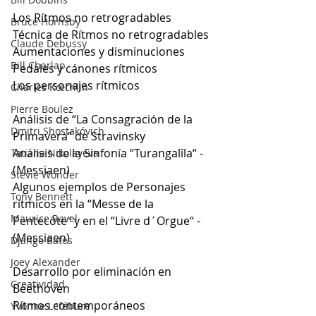
Los Rítmos no retrogradables  
Bruce Hornsby
Técnica de Rítmos no retrogradables
Claude Debussy
Aumentaciones y disminuciones
Bill Charlap
Pedales y cánones rítmicos
Los personajes rítmicos
Charles Kœchlin
Pierre Boulez
Análisis de “La Consagración de la 
Dmitri Shostakóvich
Primavera“ de Stravinsky
Análisis de la Sinfonía “Turangalîla“ - 
Tatiana Nikolayeva
(Messiaen)
Stevie Wonder
Algunos ejemplos de Personajes 
Tony Bennett
rítmicos en la “Messe de la 
Maurice Ravel
Pentecôte“ y en el “Livre d´Orgue“ - 
(Messiaen) 
Django Bates
Joey Alexander
Desarrollo por eliminación en 
Creatividad
Beethoven
Rítmos contemporáneos
Yvonne Lefébure