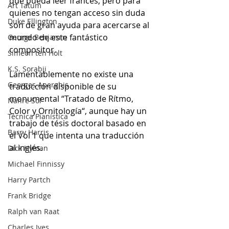
que pueda leer francés, pero para 
Art Tatum
quienes no tengan acceso sin duda 
Duke Ellington
son de gran ayuda para acercarse al 
mundo de este fantástico 
George Benjamin
compositor.
Simeon ten Holt
K.S. Sorabji
Lamentablemente no existe una 
Georges Aperghis
traducción disponible de su 
monumental “Tratado de Rítmo, 
Nahre Sol
Color y Ornitología“, aunque hay un 
Técnica Pianística
trabajo de tésis doctoral basado en 
Barry Harris
el Vol 1 que intenta una traducción 
al inglés.
Dick Hyman
Michael Finnissy
Harry Partch
Frank Bridge
Ralph van Raat
Charles Ives