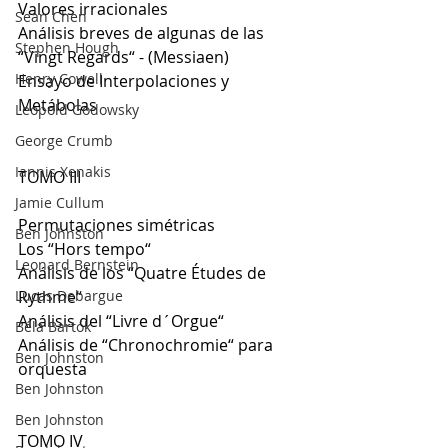
Valores irracionales
Sean Chen
Análisis breves de algunas de las 
Stephen Hough
“Vingt Regards“ - (Messiaen)
Henry Cowell
Ensayo de Interpolaciones y 
Metábolas
Leopold Godowsky
George Crumb
Iannis Xenakis
TOMO III
Jamie Cullum
Permutaciones simétricas
Ben Johnston
Los “Hors tempo“ 
Leonard Bernstein
Análisis de los “Quatre Études de 
Lucas Debargue
Rythme“
Análisis del “Livre d´Orgue“
Béla Bartók
Análisis de “Chronochromie“ para 
Ben Johnston
orquesta
Ben Johnston
Ben Johnston
TOMO IV