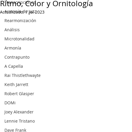
Rítmo, Color y Ornitología
Transcripciones
Armonía de Jazz
Actualizado:
7 jul 2023
Rearmonización
Análisis
Microtonalidad
Armonía
Contrapunto
A Capella
Rai Thistlethwayte
Keith Jarrett
Robert Glasper
DOMi
Joey Alexander
Lennie Tristano
Dave Frank