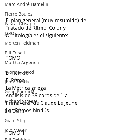
Marc-André Hamelin
Pierre Boulez
El plan general (muy resumido) del 
Pascal Dusapin
Tratado de Rítmo, Color y 
J3PO
Ornitología es el siguiente:
Morton Feldman
Bill Frisell
TOMO I
Martha Argerich
Yvonne Loriod
El Tiempo
El Rítmo
John Foulds
La Métrica griega
Gene Puerling
Análisis de 39 coros de “La 
Richard Strauss
Primavera“ de Claude Le Jeune
Los Rítmos hindús.
Bill Evans
Giant Steps
Jojo Mayer
TOMO II
Bill Dobbins