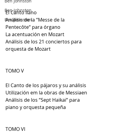
Ben Johnston
Ben Johnston
El Canto llano
Análisis de la “Messe de la 
Ben Johnston
Pentecôte“ para órgano
La acentuación en Mozart
Análisis de los 21 conciertos para 
orquesta de Mozart
TOMO V
El Canto de los pájaros y su análisis
Utilización em la obras de Messiaen
Análisis de los “Sept Haïkaï“ para 
piano y orquesta pequeña
TOMO VI