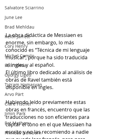
Salvatore Sciarrino
June Lee
Brad Mehldau
La obra didáctica de Messiaen es 
Keith Jarrett
enorme, sin embargo, lo más 
Cory Henry
conocido es “Técnica de mi lenguaje 
Michel Camilo
musical“, porque ha sido traducida 
al ingles y al español. 
Polirritmia
El último libro dedicado al análisis de 
György Ligeti
obras de Ravel también está 
Tigram Hamasyan
disponible en ingles.
Arvo Pärt
Habiendo leído previamente estas 
Clare Fischer
obras en francés, encuentro que las 
Jimin Park
traducciones no son eficientes para 
Pat Metheny
captar el tono en el que Messiaen ha 
escrito y no las recomiendo a nadie 
Phineas Newborn