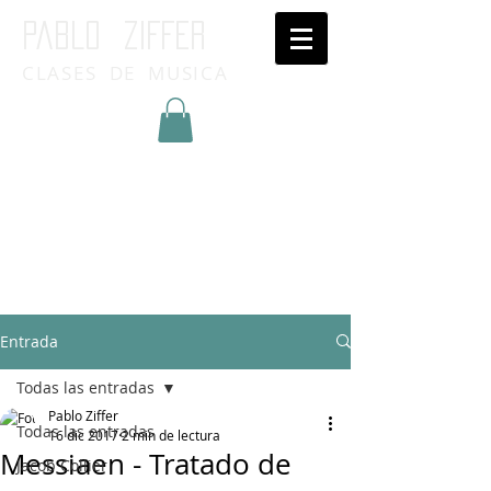
Pablo ziffer
CLASES DE MUSICA
Inicia Sesión/Regístrate
Entrada
Todas las entradas
Pablo Ziffer
Todas las entradas
16 dic 2017
2 min de lectura
Messiaen - Tratado de
Jacob Collier