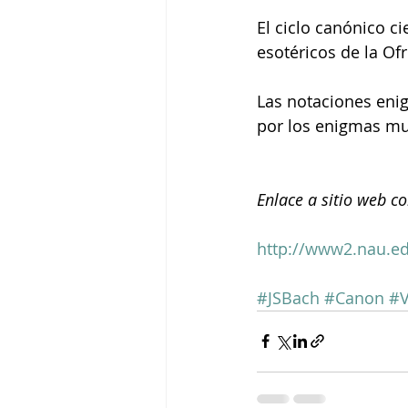
El ciclo canónico c
esotéricos de la Of
Las notaciones enig
por los enigmas mus
Enlace a sitio web c
http://www2.nau.e
#JSBach
#Canon
#V