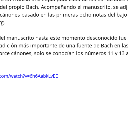
del propio Bach. Acompañando el manuscrito, se adj
cánones basado en las primeras ocho notas del bajo 
Clare Fischer
Jimin Park
Pat Metheny
Phinea
rg.
del manuscrito hasta este momento desconocido fue
adición más importante de una fuente de Bach en las
orce cánones, solo se conocían los números 11 y 13 
.com/watch?v=6h6AabkLvEE