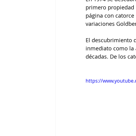
primero propiedad 
página con catorce 
Tigram Hamasyan
Arvo Pärt
variaciones Goldbe
El descubrimiento 
inmediato como la 
décadas. De los cat
https://www.youtube