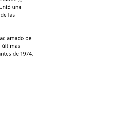
untó una 
de las 
s Newborn
 aclamado de 
 últimas 
antes de 1974.