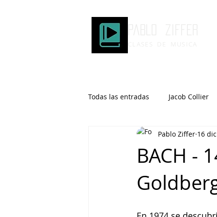
Pablo ziffer
CLASES DE MUSICA
Todas las entradas
Jacob Collier
Pablo Ziffer
16 di
Microtonalidad
Armonía
BACH - 1
Goldber
Robert Glasper
DOMi
Brad Mehldau
Keith Jarrett
En 1974 se descubri